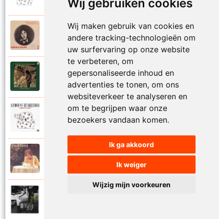
Wij gebruiken cookies
Wij maken gebruik van cookies en
Raymond Van Het Groenewoud
1973
andere tracking-technologieën om
Mijn lieve schatje
uw surfervaring op onze website
te verbeteren, om
Raymond Van Het Groenewoud
gepersonaliseerde inhoud en
1975
Mijn schoolgaande jeugd
advertenties te tonen, om ons
websiteverkeer te analyseren en
om te begrijpen waar onze
Raymond Van Het Groenewoud
1988
bezoekers vandaan komen.
Mijnheer de postbode
Ik ga akkoord
Raymond Van Het Groenewoud
1991
Moeder
Ik weiger
Wijzig mijn voorkeuren
Raymond Van Het Groenewoud
2011
Moedertaal