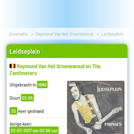
Jouwradio
Raymond Van Het Groenewoud
Leidseplein
Leidseplein
Raymond Van Het Groenewoud en The
Centimeters
Uitgebracht in
1980
Duurt
03:05
33
keer gedraaid
Vorige keer:
22-07-2017 om 03:56 uur