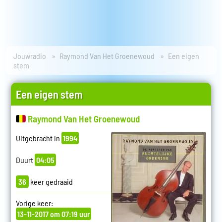
Jouwradio
Raymond Van Het Groenewoud
Een eigen
stem
Een eigen stem
Raymond Van Het Groenewoud
Uitgebracht in
1994
Duurt
04:05
36
keer gedraaid
Vorige keer:
13-11-2017 om 07:19 uur