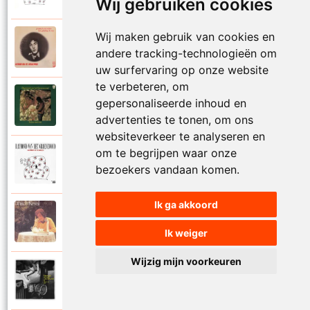
Wij gebruiken cookies
Wij maken gebruik van cookies en
Raymond Van Het Groenewoud
1973
andere tracking-technologieën om
Mijn lieve schatje
uw surfervaring op onze website
te verbeteren, om
Raymond Van Het Groenewoud
gepersonaliseerde inhoud en
1975
Mijn schoolgaande jeugd
advertenties te tonen, om ons
websiteverkeer te analyseren en
om te begrijpen waar onze
Raymond Van Het Groenewoud
1988
bezoekers vandaan komen.
Mijnheer de postbode
Ik ga akkoord
Raymond Van Het Groenewoud
1991
Moeder
Ik weiger
Wijzig mijn voorkeuren
Raymond Van Het Groenewoud
2011
Moedertaal