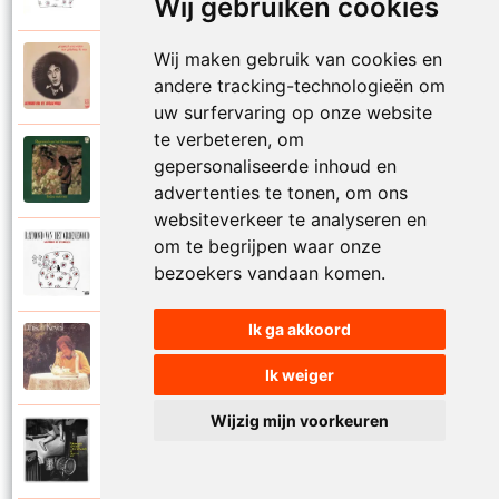
Wij gebruiken cookies
Wij maken gebruik van cookies en
Raymond Van Het Groenewoud
1973
andere tracking-technologieën om
Mijn lieve schatje
uw surfervaring op onze website
te verbeteren, om
Raymond Van Het Groenewoud
gepersonaliseerde inhoud en
1975
Mijn schoolgaande jeugd
advertenties te tonen, om ons
websiteverkeer te analyseren en
om te begrijpen waar onze
Raymond Van Het Groenewoud
1988
bezoekers vandaan komen.
Mijnheer de postbode
Ik ga akkoord
Raymond Van Het Groenewoud
1991
Moeder
Ik weiger
Wijzig mijn voorkeuren
Raymond Van Het Groenewoud
2011
Moedertaal