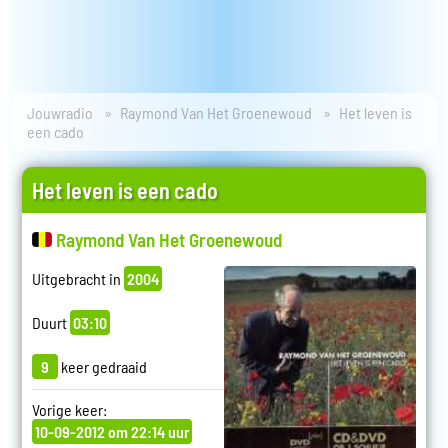
Jouwradio
Raymond Van Het Groenewoud
Het leven is
een cado
Het leven is een cado
Raymond Van Het Groenewoud
Uitgebracht in
2004
Duurt
03:10
9
keer gedraaid
Vorige keer:
10-09-2012 om 22:14 uur