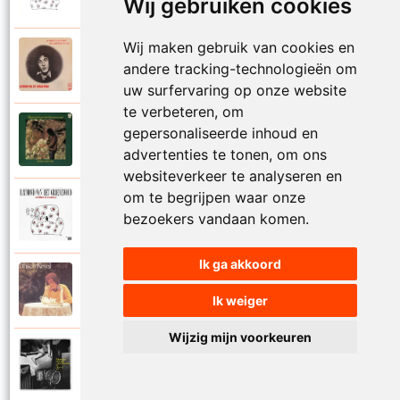
Wij gebruiken cookies
Wij maken gebruik van cookies en
Raymond Van Het Groenewoud
1973
andere tracking-technologieën om
Mijn lieve schatje
uw surfervaring op onze website
te verbeteren, om
Raymond Van Het Groenewoud
gepersonaliseerde inhoud en
1975
Mijn schoolgaande jeugd
advertenties te tonen, om ons
websiteverkeer te analyseren en
om te begrijpen waar onze
Raymond Van Het Groenewoud
1988
bezoekers vandaan komen.
Mijnheer de postbode
Ik ga akkoord
Raymond Van Het Groenewoud
1991
Moeder
Ik weiger
Wijzig mijn voorkeuren
Raymond Van Het Groenewoud
2011
Moedertaal