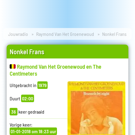
Jouwradio
Raymond Van Het Groenewoud
Nonkel Frans
Nonkel Frans
Raymond Van Het Groenewoud en The
Centimeters
Uitgebracht in
1979
Duurt
02:00
36
keer gedraaid
Vorige keer:
01-01-2018 om 18:23 uur