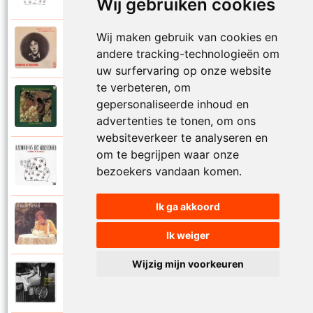
Wij gebruiken cookies
Wij maken gebruik van cookies en
Raymond Van Het Groenewoud
1973
andere tracking-technologieën om
Mijn lieve schatje
uw surfervaring op onze website
te verbeteren, om
Raymond Van Het Groenewoud
gepersonaliseerde inhoud en
1975
Mijn schoolgaande jeugd
advertenties te tonen, om ons
websiteverkeer te analyseren en
om te begrijpen waar onze
Raymond Van Het Groenewoud
1988
bezoekers vandaan komen.
Mijnheer de postbode
Ik ga akkoord
Raymond Van Het Groenewoud
1991
Moeder
Ik weiger
Wijzig mijn voorkeuren
Raymond Van Het Groenewoud
2011
Moedertaal