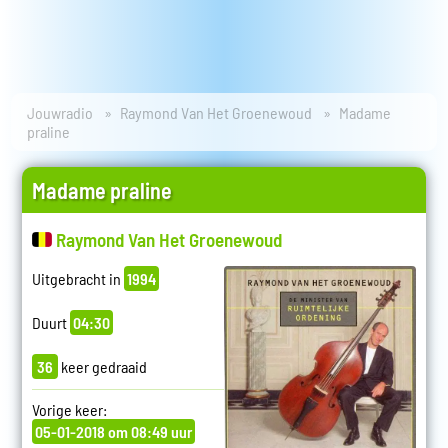
Jouwradio
Raymond Van Het Groenewoud
Madame
praline
Madame praline
Raymond Van Het Groenewoud
Uitgebracht in
1994
Duurt
04:30
36
keer gedraaid
Vorige keer:
05-01-2018 om 08:49 uur