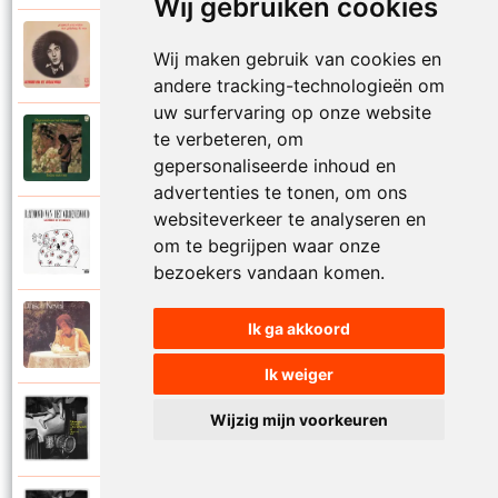
Wij gebruiken cookies
Raymond Van Het Groenewoud
Wij maken gebruik van cookies en
1973
Mijn lieve schatje
andere tracking-technologieën om
uw surfervaring op onze website
Raymond Van Het Groenewoud
te verbeteren, om
1975
Mijn schoolgaande jeugd
gepersonaliseerde inhoud en
advertenties te tonen, om ons
websiteverkeer te analyseren en
Raymond Van Het Groenewoud
om te begrijpen waar onze
1988
Mijnheer de postbode
bezoekers vandaan komen.
Raymond Van Het Groenewoud
Ik ga akkoord
1991
Moeder
Ik weiger
Raymond Van Het Groenewoud
Wijzig mijn voorkeuren
2011
Moedertaal