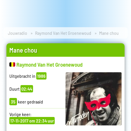
Jouwradio
Raymond Van Het Groenewoud
Mane chou
Mane chou
Raymond Van Het Groenewoud
Uitgebracht in
1986
Duurt
02:44
35
keer gedraaid
Vorige keer:
17-11-2017 om 22:34 uur