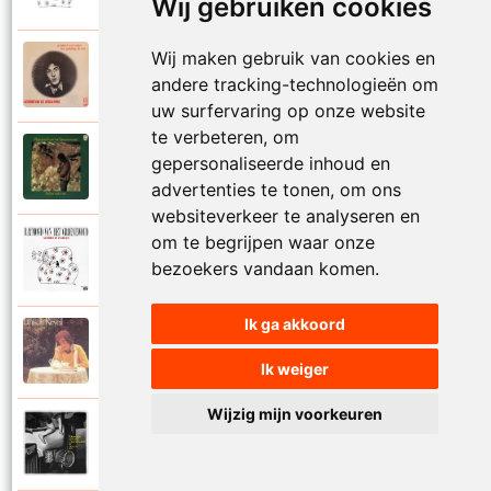
Wij gebruiken cookies
Wij maken gebruik van cookies en
Raymond Van Het Groenewoud
1973
andere tracking-technologieën om
Mijn lieve schatje
uw surfervaring op onze website
te verbeteren, om
Raymond Van Het Groenewoud
gepersonaliseerde inhoud en
1975
Mijn schoolgaande jeugd
advertenties te tonen, om ons
websiteverkeer te analyseren en
om te begrijpen waar onze
Raymond Van Het Groenewoud
1988
bezoekers vandaan komen.
Mijnheer de postbode
Ik ga akkoord
Raymond Van Het Groenewoud
1991
Moeder
Ik weiger
Wijzig mijn voorkeuren
Raymond Van Het Groenewoud
2011
Moedertaal