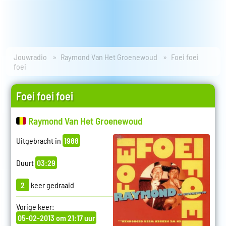
Jouwradio
Raymond Van Het Groenewoud
Foei foei
foei
Foei foei foei
Raymond Van Het Groenewoud
Uitgebracht in
1988
Duurt
03:29
2
keer gedraaid
Vorige keer:
05-02-2013 om 21:17 uur