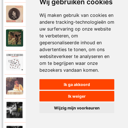
Wij gebruiken cookies
Raymond Van Het Groenewoud
Wij maken gebruik van cookies en
1973
Mijn lieve schatje
andere tracking-technologieën om
uw surfervaring op onze website
Raymond Van Het Groenewoud
te verbeteren, om
1975
Mijn schoolgaande jeugd
gepersonaliseerde inhoud en
advertenties te tonen, om ons
websiteverkeer te analyseren en
Raymond Van Het Groenewoud
om te begrijpen waar onze
1988
Mijnheer de postbode
bezoekers vandaan komen.
Raymond Van Het Groenewoud
Ik ga akkoord
1991
Moeder
Ik weiger
Raymond Van Het Groenewoud
Wijzig mijn voorkeuren
2011
Moedertaal