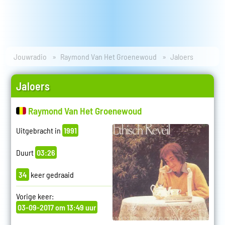
Jouwradio
Raymond Van Het Groenewoud
Jaloers
Jaloers
Raymond Van Het Groenewoud
Uitgebracht in
1991
Duurt
03:26
34
keer gedraaid
Vorige keer:
03-09-2017 om 13:49 uur