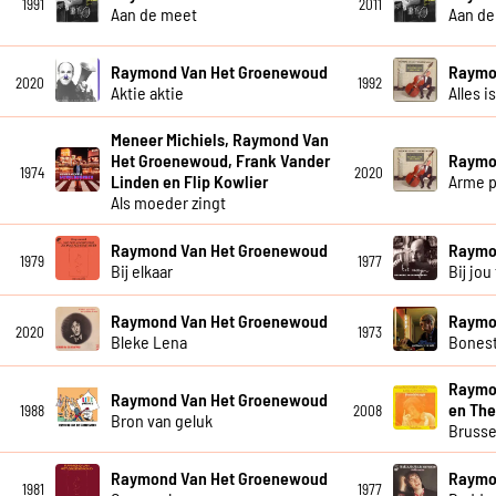
1991
2011
Aan de meet
Aan de
Raymond Van Het Groenewoud
Raymo
2020
1992
Aktie aktie
Alles i
Meneer Michiels, Raymond Van
Het Groenewoud, Frank Vander
Raymo
1974
2020
Linden en Flip Kowlier
Arme p
Als moeder zingt
Raymond Van Het Groenewoud
Raymo
1979
1977
Bij elkaar
Bij jou 
Raymond Van Het Groenewoud
Raymo
2020
1973
Bleke Lena
Bones
Raymo
Raymond Van Het Groenewoud
en The
1988
2008
Bron van geluk
Brusse
Raymond Van Het Groenewoud
Raymo
1981
1977