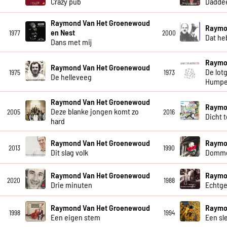
Crazy pub
Dadde
Raymond Van Het Groenewoud
Raymo
en Nest
1977
2000
Dat he
Dans met mij
Raymo
Raymond Van Het Groenewoud
De lot
1975
1973
De helleveeg
Humpe
Raymond Van Het Groenewoud
Raymo
Deze blanke jongen komt zo
2005
2016
Dicht 
hard
Raymond Van Het Groenewoud
Raymo
2013
1990
Dit slag volk
Dommer
Raymond Van Het Groenewoud
Raymo
2020
1988
Drie minuten
Echtg
Raymond Van Het Groenewoud
Raymo
1998
1994
Een eigen stem
Een sl