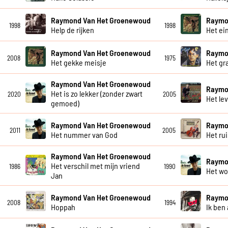
Raymond Van Het Groenewoud
Raymo
1998
1998
Help de rijken
Het ei
Raymond Van Het Groenewoud
Raymo
2008
1975
Het gekke meisje
Het gra
Raymond Van Het Groenewoud
Raymo
Het is zo lekker (zonder zwart
2020
2005
Het le
gemoed)
Raymond Van Het Groenewoud
Raymo
2011
2005
Het nummer van God
Het ru
Raymond Van Het Groenewoud
Raymo
Het verschil met mijn vriend
1986
1990
Het wo
Jan
Raymond Van Het Groenewoud
Raymo
2008
1994
Hoppah
Ik ben 