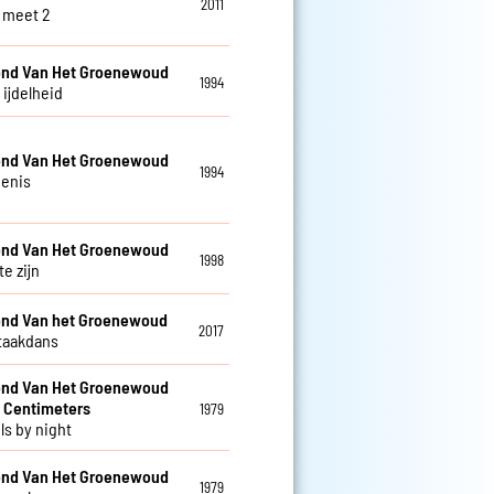
2011
 meet 2
nd Van Het Groenewoud
1994
s ijdelheid
nd Van Het Groenewoud
1994
enis
nd Van Het Groenewoud
1998
te zijn
nd Van het Groenewoud
2017
taakdans
nd Van Het Groenewoud
 Centimeters
1979
ls by night
nd Van Het Groenewoud
1979