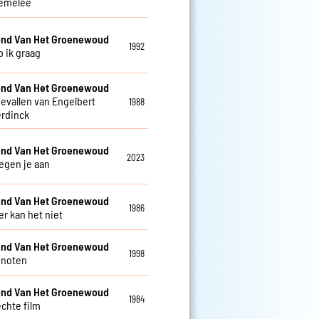
emelee
nd Van Het Groenewoud
1992
b ik graag
nd Van Het Groenewoud
gevallen van Engelbert
1988
rdinck
nd Van Het Groenewoud
2023
tegen je aan
nd Van Het Groenewoud
1986
 kan het niet
nd Van Het Groenewoud
1998
enoten
nd Van Het Groenewoud
1984
echte film