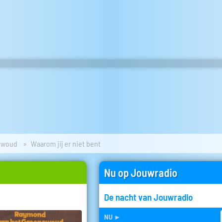
ewoud
Waarom jij er niet bent
Nu op Jouwradio
De nacht van Jouwradio
nu
►