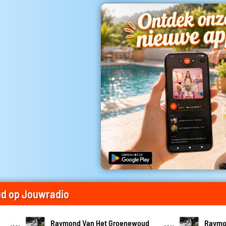
d op Jouwradio
Raymond Van Het Groenewoud
Raymo