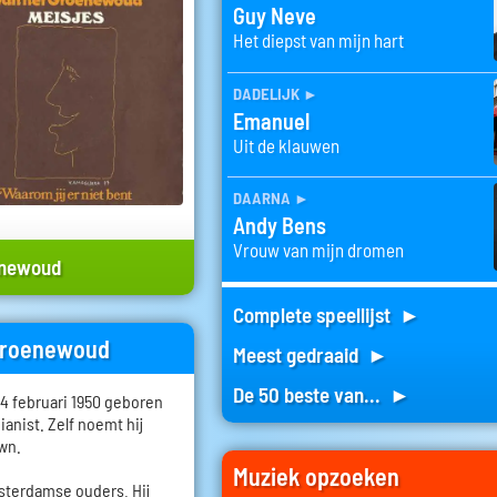
Guy Neve
Het diepst van mijn hart
dadelijk
►
Emanuel
Uit de klauwen
daarna
►
Andy Bens
Vrouw van mijn dromen
enewoud
Complete speellijst ►
 Groenewoud
Meest gedraaid ►
De 50 beste van... ►
 februari 1950 geboren
pianist. Zelf noemt hij
own.
Muziek opzoeken
terdamse ouders. Hij