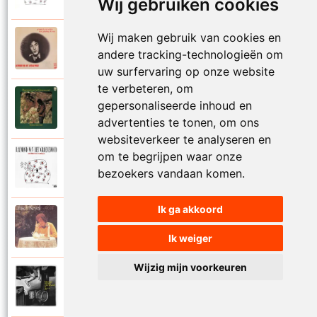
Wij gebruiken cookies
Wij maken gebruik van cookies en
Raymond Van Het Groenewoud
1973
andere tracking-technologieën om
Mijn lieve schatje
uw surfervaring op onze website
te verbeteren, om
Raymond Van Het Groenewoud
gepersonaliseerde inhoud en
1975
Mijn schoolgaande jeugd
advertenties te tonen, om ons
websiteverkeer te analyseren en
om te begrijpen waar onze
Raymond Van Het Groenewoud
1988
bezoekers vandaan komen.
Mijnheer de postbode
Ik ga akkoord
Raymond Van Het Groenewoud
1991
Moeder
Ik weiger
Wijzig mijn voorkeuren
Raymond Van Het Groenewoud
2011
Moedertaal