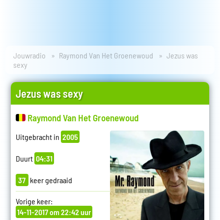
Jouwradio
Raymond Van Het Groenewoud
Jezus was
sexy
Jezus was sexy
Raymond Van Het Groenewoud
Uitgebracht in
2005
Duurt
04:31
37
keer gedraaid
Vorige keer:
14-11-2017 om 22:42 uur