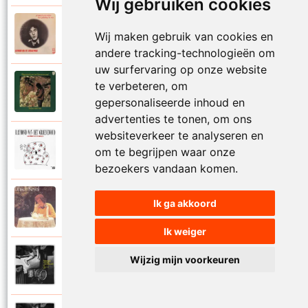
Wij gebruiken cookies
Raymond Van Het Groenewoud
Wij maken gebruik van cookies en
1973
Mijn lieve schatje
andere tracking-technologieën om
uw surfervaring op onze website
Raymond Van Het Groenewoud
te verbeteren, om
1975
Mijn schoolgaande jeugd
gepersonaliseerde inhoud en
advertenties te tonen, om ons
websiteverkeer te analyseren en
Raymond Van Het Groenewoud
om te begrijpen waar onze
1988
Mijnheer de postbode
bezoekers vandaan komen.
Raymond Van Het Groenewoud
Ik ga akkoord
1991
Moeder
Ik weiger
Raymond Van Het Groenewoud
Wijzig mijn voorkeuren
2011
Moedertaal