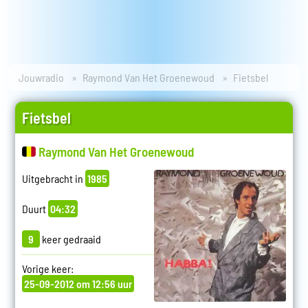
Jouwradio
Raymond Van Het Groenewoud
Fietsbel
Fietsbel
Raymond Van Het Groenewoud
Uitgebracht in
1985
Duurt
04:32
9
keer gedraaid
Vorige keer:
25-09-2012 om 12:56 uur