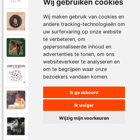
Wij gebruiken cookies
Wij maken gebruik van cookies en
Raymond Van Het Groenewoud
1973
andere tracking-technologieën om
Mijn lieve schatje
uw surfervaring op onze website
te verbeteren, om
Raymond Van Het Groenewoud
gepersonaliseerde inhoud en
1975
Mijn schoolgaande jeugd
advertenties te tonen, om ons
websiteverkeer te analyseren en
om te begrijpen waar onze
Raymond Van Het Groenewoud
1988
bezoekers vandaan komen.
Mijnheer de postbode
Ik ga akkoord
Raymond Van Het Groenewoud
1991
Moeder
Ik weiger
Wijzig mijn voorkeuren
Raymond Van Het Groenewoud
2011
Moedertaal