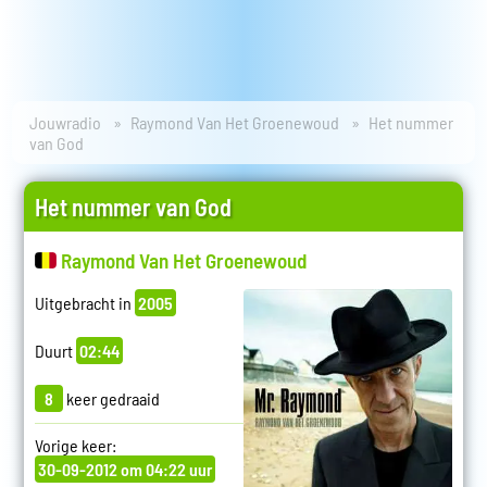
Jouwradio
Raymond Van Het Groenewoud
Het nummer
van God
Het nummer van God
Raymond Van Het Groenewoud
Uitgebracht in
2005
Duurt
02:44
8
keer gedraaid
Vorige keer:
30-09-2012 om 04:22 uur