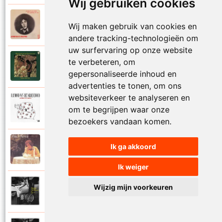
Wij gebruiken cookies
Raymond Van Het Groenewoud
Wij maken gebruik van cookies en
1973
Mijn lieve schatje
andere tracking-technologieën om
uw surfervaring op onze website
Raymond Van Het Groenewoud
te verbeteren, om
1975
Mijn schoolgaande jeugd
gepersonaliseerde inhoud en
advertenties te tonen, om ons
websiteverkeer te analyseren en
Raymond Van Het Groenewoud
om te begrijpen waar onze
1988
Mijnheer de postbode
bezoekers vandaan komen.
Raymond Van Het Groenewoud
Ik ga akkoord
1991
Moeder
Ik weiger
Raymond Van Het Groenewoud
Wijzig mijn voorkeuren
2011
Moedertaal