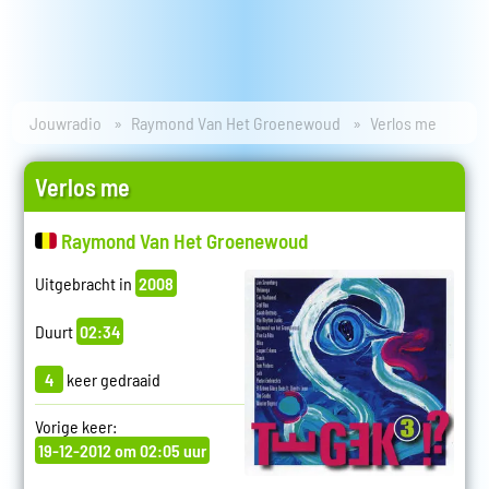
Jouwradio
Raymond Van Het Groenewoud
Verlos me
Verlos me
Raymond Van Het Groenewoud
Uitgebracht in
2008
Duurt
02:34
4
keer gedraaid
Vorige keer:
19-12-2012 om 02:05 uur