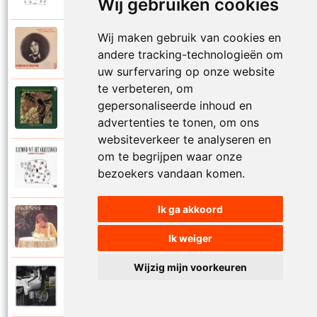
Wij gebruiken cookies
Wij maken gebruik van cookies en
Raymond Van Het Groenewoud
1973
andere tracking-technologieën om
Mijn lieve schatje
uw surfervaring op onze website
te verbeteren, om
Raymond Van Het Groenewoud
gepersonaliseerde inhoud en
1975
Mijn schoolgaande jeugd
advertenties te tonen, om ons
websiteverkeer te analyseren en
om te begrijpen waar onze
Raymond Van Het Groenewoud
1988
bezoekers vandaan komen.
Mijnheer de postbode
Ik ga akkoord
Raymond Van Het Groenewoud
1991
Moeder
Ik weiger
Wijzig mijn voorkeuren
Raymond Van Het Groenewoud
2011
Moedertaal