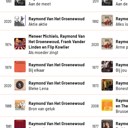
1991
2011
Aan de meet
Aan de
Raymond Van Het Groenewoud
Raymo
2020
1992
Aktie aktie
Alles i
Meneer Michiels, Raymond Van
Het Groenewoud, Frank Vander
Raymo
1974
2020
Linden en Flip Kowlier
Arme p
Als moeder zingt
Raymond Van Het Groenewoud
Raymo
1979
1977
Bij elkaar
Bij jou 
Raymond Van Het Groenewoud
Raymo
2020
1973
Bleke Lena
Bones
Raymo
Raymond Van Het Groenewoud
en The
1988
2008
Bron van geluk
Brusse
Raymond Van Het Groenewoud
Raymo
1981
1977