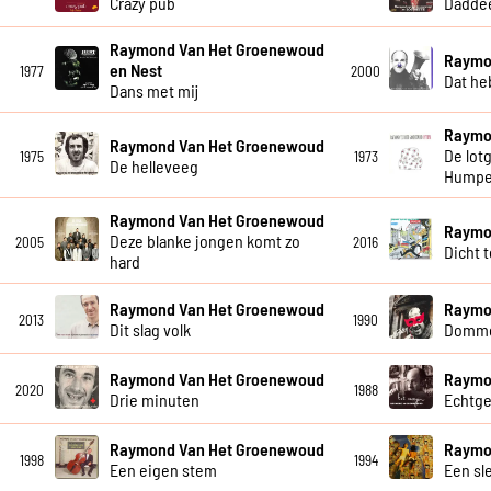
Crazy pub
Dadde
Raymond Van Het Groenewoud
Raymo
en Nest
1977
2000
Dat he
Dans met mij
Raymo
Raymond Van Het Groenewoud
De lot
1975
1973
De helleveeg
Humpe
Raymond Van Het Groenewoud
Raymo
Deze blanke jongen komt zo
2005
2016
Dicht 
hard
Raymond Van Het Groenewoud
Raymo
2013
1990
Dit slag volk
Dommer
Raymond Van Het Groenewoud
Raymo
2020
1988
Drie minuten
Echtg
Raymond Van Het Groenewoud
Raymo
1998
1994
Een eigen stem
Een sl