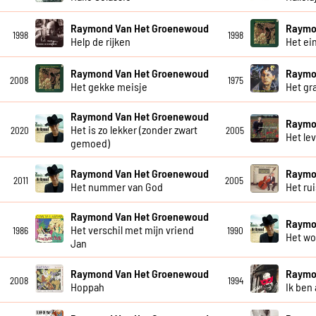
Raymond Van Het Groenewoud
Raymo
1998
1998
Help de rijken
Het ei
Raymond Van Het Groenewoud
Raymo
2008
1975
Het gekke meisje
Het gra
Raymond Van Het Groenewoud
Raymo
Het is zo lekker (zonder zwart
2020
2005
Het le
gemoed)
Raymond Van Het Groenewoud
Raymo
2011
2005
Het nummer van God
Het ru
Raymond Van Het Groenewoud
Raymo
Het verschil met mijn vriend
1986
1990
Het wo
Jan
Raymond Van Het Groenewoud
Raymo
2008
1994
Hoppah
Ik ben 