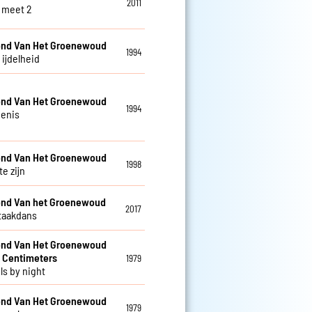
2011
 meet 2
nd Van Het Groenewoud
1994
s ijdelheid
nd Van Het Groenewoud
1994
enis
nd Van Het Groenewoud
1998
te zijn
nd Van het Groenewoud
2017
taakdans
nd Van Het Groenewoud
 Centimeters
1979
ls by night
nd Van Het Groenewoud
1979