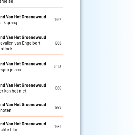
emelee
nd Van Het Groenewoud
1992
b ik graag
nd Van Het Groenewoud
gevallen van Engelbert
1988
rdinck
nd Van Het Groenewoud
2023
tegen je aan
nd Van Het Groenewoud
1986
 kan het niet
nd Van Het Groenewoud
1998
enoten
nd Van Het Groenewoud
1984
echte film