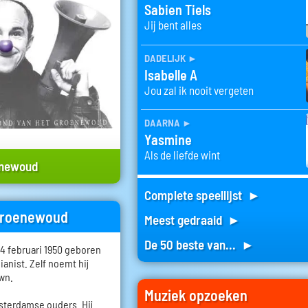
Sabien Tiels
Jij bent alles
dadelijk
►
Isabelle A
Jou zal ik nooit vergeten
daarna
►
Yasmine
Als de liefde wint
enewoud
Complete speellijst ►
 Groenewoud
Meest gedraaid ►
De 50 beste van... ►
 februari 1950 geboren
pianist. Zelf noemt hij
own.
Muziek opzoeken
terdamse ouders. Hij