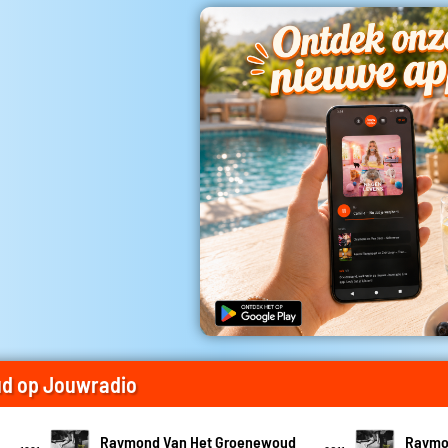
d op Jouwradio
Raymond Van Het Groenewoud
Raymo