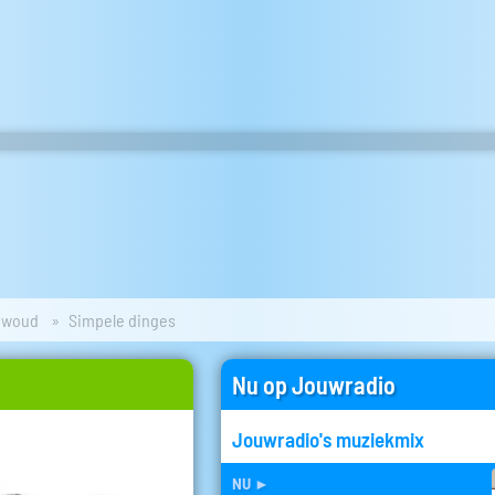
ewoud
Simpele dinges
Nu op Jouwradio
Jouwradio's muziekmix
nu
►