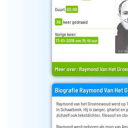
Duurt
03:00
36
keer gedraaid
Vorige keer:
17-01-2018 om 15:41 uur
Meer over:
Raymond Van Het Gro
Biografie Raymond Van Het
Raymond van het Groenewoud werd op 14
in Schaarbeek. Hij is zanger, gitarist en 
zichzelf ook tekstdichter, filosoof en cl
Raymond werd geboren als zoon van Ams