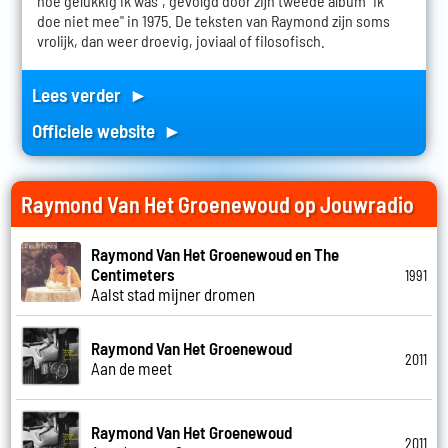
hoe gelukkig ik was", gevolgd door zijn tweede album "Ik
doe niet mee" in 1975. De teksten van Raymond zijn soms
vrolijk, dan weer droevig, joviaal of filosofisch.
Lees verder ►
Officiele website ►
Raymond Van Het Groenewoud op Jouwradio
Raymond Van Het Groenewoud en The
Centimeters
1991
Aalst stad mijner dromen
Raymond Van Het Groenewoud
2011
Aan de meet
Raymond Van Het Groenewoud
2011