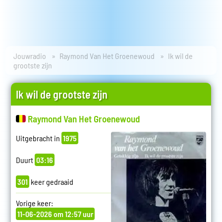
Jouwradio
Raymond Van Het Groenewoud
Ik wil de
grootste zijn
Ik wil de grootste zijn
Raymond Van Het Groenewoud
Uitgebracht in
1975
Duurt
03:16
301
keer gedraaid
Vorige keer:
11-06-2026 om 12:57 uur