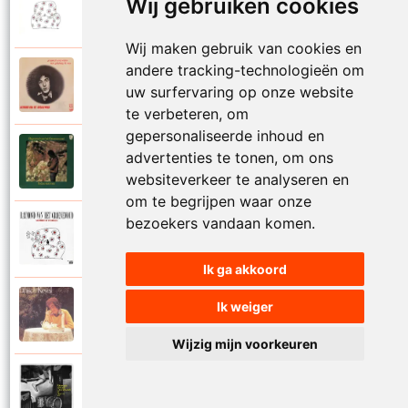
Raymond Van Het Groenewoud
Wij gebruiken cookies
1988
Mijn leven lang
Wij maken gebruik van cookies en
andere tracking-technologieën om
Raymond Van Het Groenewoud
1973
uw surfervaring op onze website
Mijn lieve schatje
te verbeteren, om
gepersonaliseerde inhoud en
Raymond Van Het Groenewoud
advertenties te tonen, om ons
1975
Mijn schoolgaande jeugd
websiteverkeer te analyseren en
om te begrijpen waar onze
bezoekers vandaan komen.
Raymond Van Het Groenewoud
1988
Mijnheer de postbode
Ik ga akkoord
Raymond Van Het Groenewoud
Ik weiger
1991
Moeder
Wijzig mijn voorkeuren
Raymond Van Het Groenewoud
2011
Moedertaal