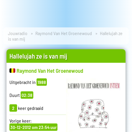
Jouwradio
Raymond Van Het Groenewoud
Hallelujah ze
is van mij
Hallelujah ze is van mij
Raymond Van Het Groenewoud
Uitgebracht in
1988
Duurt
02:38
2
keer gedraaid
Vorige keer:
30-12-2012 om 23:54 uur