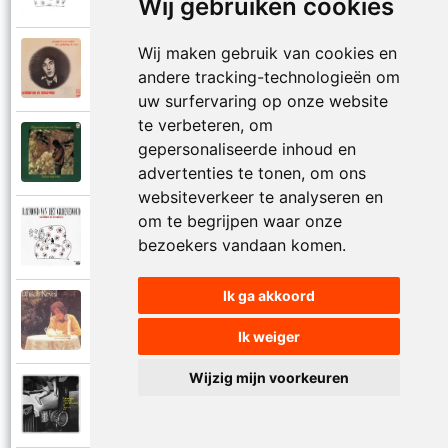
Wij gebruiken cookies
Wij maken gebruik van cookies en
Raymond Van Het Groenewoud
1973
andere tracking-technologieën om
Mijn lieve schatje
uw surfervaring op onze website
te verbeteren, om
Raymond Van Het Groenewoud
gepersonaliseerde inhoud en
1975
Mijn schoolgaande jeugd
advertenties te tonen, om ons
websiteverkeer te analyseren en
om te begrijpen waar onze
Raymond Van Het Groenewoud
1988
bezoekers vandaan komen.
Mijnheer de postbode
Ik ga akkoord
Raymond Van Het Groenewoud
1991
Moeder
Ik weiger
Wijzig mijn voorkeuren
Raymond Van Het Groenewoud
2011
Moedertaal