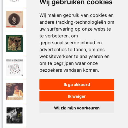
Wij gebruiken cookies
Wij maken gebruik van cookies en
Raymond Van Het Groenewoud
1973
andere tracking-technologieën om
Mijn lieve schatje
uw surfervaring op onze website
te verbeteren, om
Raymond Van Het Groenewoud
gepersonaliseerde inhoud en
1975
Mijn schoolgaande jeugd
advertenties te tonen, om ons
websiteverkeer te analyseren en
om te begrijpen waar onze
Raymond Van Het Groenewoud
1988
bezoekers vandaan komen.
Mijnheer de postbode
Ik ga akkoord
Raymond Van Het Groenewoud
1991
Moeder
Ik weiger
Wijzig mijn voorkeuren
Raymond Van Het Groenewoud
2011
Moedertaal