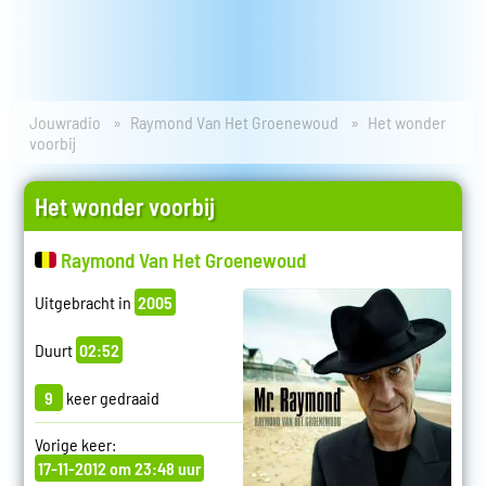
Jouwradio
Raymond Van Het Groenewoud
Het wonder
voorbij
Het wonder voorbij
Raymond Van Het Groenewoud
Uitgebracht in
2005
Duurt
02:52
9
keer gedraaid
Vorige keer:
17-11-2012 om 23:48 uur