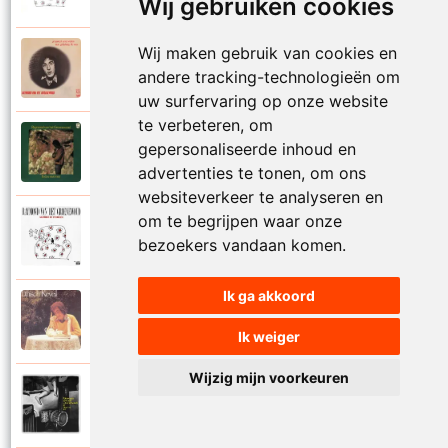
Wij gebruiken cookies
Wij maken gebruik van cookies en
Raymond Van Het Groenewoud
1973
andere tracking-technologieën om
Mijn lieve schatje
uw surfervaring op onze website
te verbeteren, om
Raymond Van Het Groenewoud
gepersonaliseerde inhoud en
1975
Mijn schoolgaande jeugd
advertenties te tonen, om ons
websiteverkeer te analyseren en
om te begrijpen waar onze
Raymond Van Het Groenewoud
1988
bezoekers vandaan komen.
Mijnheer de postbode
Ik ga akkoord
Raymond Van Het Groenewoud
1991
Moeder
Ik weiger
Wijzig mijn voorkeuren
Raymond Van Het Groenewoud
2011
Moedertaal