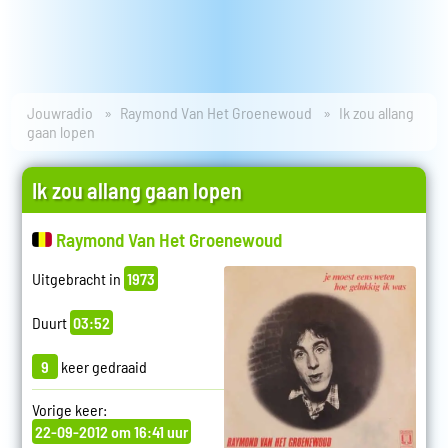
Jouwradio
Raymond Van Het Groenewoud
Ik zou allang
gaan lopen
Ik zou allang gaan lopen
Raymond Van Het Groenewoud
Uitgebracht in
1973
Duurt
03:52
9
keer gedraaid
Vorige keer:
22-09-2012 om 16:41 uur