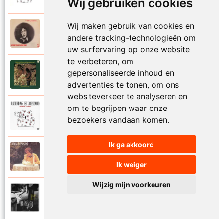
Wij gebruiken cookies
Wij maken gebruik van cookies en
Raymond Van Het Groenewoud
1973
andere tracking-technologieën om
Mijn lieve schatje
uw surfervaring op onze website
te verbeteren, om
Raymond Van Het Groenewoud
gepersonaliseerde inhoud en
1975
Mijn schoolgaande jeugd
advertenties te tonen, om ons
websiteverkeer te analyseren en
om te begrijpen waar onze
Raymond Van Het Groenewoud
1988
bezoekers vandaan komen.
Mijnheer de postbode
Ik ga akkoord
Raymond Van Het Groenewoud
1991
Moeder
Ik weiger
Wijzig mijn voorkeuren
Raymond Van Het Groenewoud
2011
Moedertaal