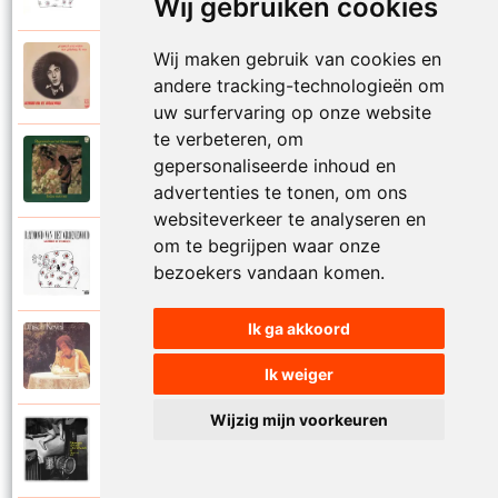
Wij gebruiken cookies
Wij maken gebruik van cookies en
Raymond Van Het Groenewoud
1973
andere tracking-technologieën om
Mijn lieve schatje
uw surfervaring op onze website
te verbeteren, om
Raymond Van Het Groenewoud
gepersonaliseerde inhoud en
1975
Mijn schoolgaande jeugd
advertenties te tonen, om ons
websiteverkeer te analyseren en
om te begrijpen waar onze
Raymond Van Het Groenewoud
1988
bezoekers vandaan komen.
Mijnheer de postbode
Ik ga akkoord
Raymond Van Het Groenewoud
1991
Moeder
Ik weiger
Wijzig mijn voorkeuren
Raymond Van Het Groenewoud
2011
Moedertaal