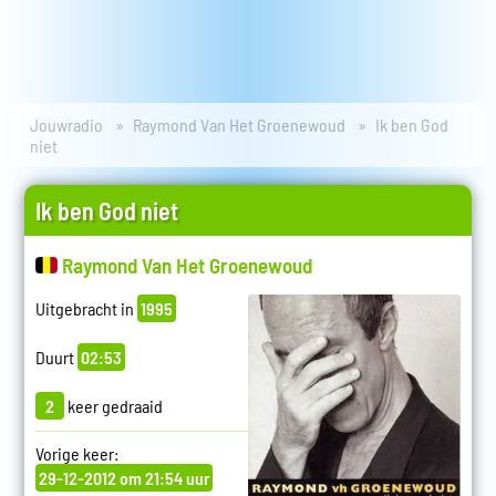
Jouwradio
Raymond Van Het Groenewoud
Ik ben God
niet
Ik ben God niet
Raymond Van Het Groenewoud
Uitgebracht in
1995
Duurt
02:53
2
keer gedraaid
Vorige keer:
29-12-2012 om 21:54 uur