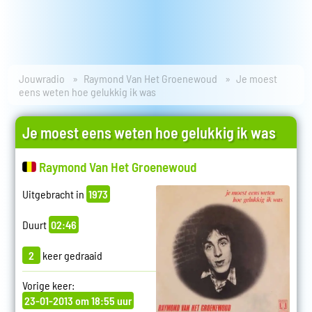
Jouwradio
Raymond Van Het Groenewoud
Je moest
eens weten hoe gelukkig ik was
Je moest eens weten hoe gelukkig ik was
Raymond Van Het Groenewoud
Uitgebracht in
1973
Duurt
02:46
2
keer gedraaid
Vorige keer:
23-01-2013 om 18:55 uur