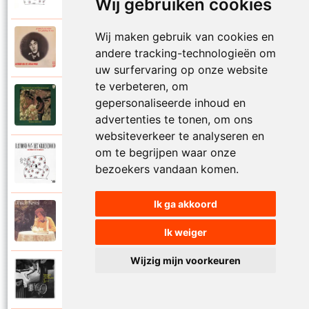
Wij gebruiken cookies
Wij maken gebruik van cookies en
Raymond Van Het Groenewoud
1973
andere tracking-technologieën om
Mijn lieve schatje
uw surfervaring op onze website
te verbeteren, om
Raymond Van Het Groenewoud
gepersonaliseerde inhoud en
1975
Mijn schoolgaande jeugd
advertenties te tonen, om ons
websiteverkeer te analyseren en
om te begrijpen waar onze
Raymond Van Het Groenewoud
1988
bezoekers vandaan komen.
Mijnheer de postbode
Ik ga akkoord
Raymond Van Het Groenewoud
1991
Moeder
Ik weiger
Wijzig mijn voorkeuren
Raymond Van Het Groenewoud
2011
Moedertaal