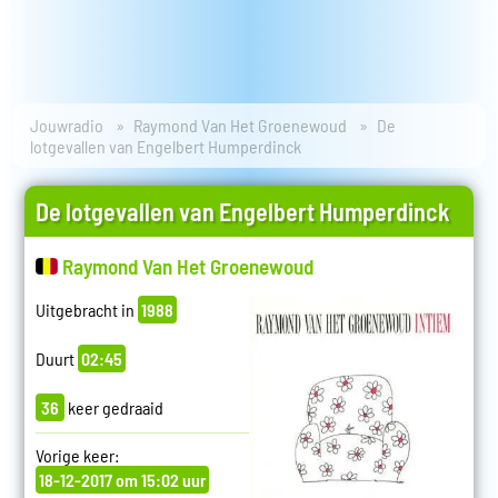
Jouwradio
Raymond Van Het Groenewoud
De
lotgevallen van Engelbert Humperdinck
De lotgevallen van Engelbert Humperdinck
Raymond Van Het Groenewoud
Uitgebracht in
1988
Duurt
02:45
36
keer gedraaid
Vorige keer:
18-12-2017 om 15:02 uur