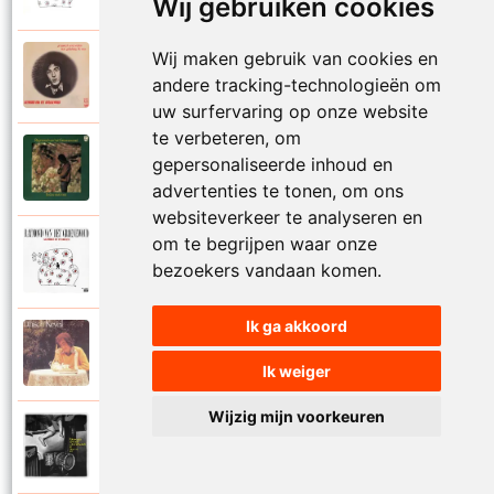
Wij gebruiken cookies
Wij maken gebruik van cookies en
Raymond Van Het Groenewoud
1973
andere tracking-technologieën om
Mijn lieve schatje
uw surfervaring op onze website
te verbeteren, om
Raymond Van Het Groenewoud
gepersonaliseerde inhoud en
1975
Mijn schoolgaande jeugd
advertenties te tonen, om ons
websiteverkeer te analyseren en
om te begrijpen waar onze
Raymond Van Het Groenewoud
1988
bezoekers vandaan komen.
Mijnheer de postbode
Ik ga akkoord
Raymond Van Het Groenewoud
1991
Moeder
Ik weiger
Wijzig mijn voorkeuren
Raymond Van Het Groenewoud
2011
Moedertaal