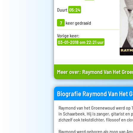
Duurt
05:24
7
keer gedraaid
Vorige keer:
03-01-2018 om 22:21 uur
Meer over:
Raymond Van Het Gro
Biografie Raymond Van Het
Raymond van het Groenewoud werd op 14
in Schaarbeek. Hij is zanger, gitarist en 
zichzelf ook tekstdichter, filosoof en cl
Raymond werd geboren als zoon van Ams