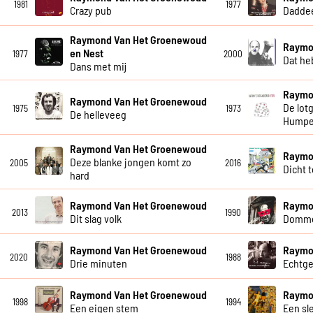
1981
1977
Crazy pub
Dadde
Raymond Van Het Groenewoud
Raymo
en Nest
1977
2000
Dat he
Dans met mij
Raymo
Raymond Van Het Groenewoud
De lot
1975
1973
De helleveeg
Humpe
Raymond Van Het Groenewoud
Raymo
Deze blanke jongen komt zo
2005
2016
Dicht 
hard
Raymond Van Het Groenewoud
Raymo
2013
1990
Dit slag volk
Dommer
Raymond Van Het Groenewoud
Raymo
2020
1988
Drie minuten
Echtg
Raymond Van Het Groenewoud
Raymo
1998
1994
Een eigen stem
Een sl