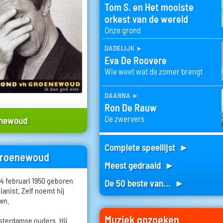
Tom S. en Het mooiste
orkest van de wereld
Onze grond
dadelijk
►
Eva De Roovere
Wie weet wat de zomer brengt
daarna
►
Ron De Rauw
De zwervers
enewoud
Complete speellijst ►
 Groenewoud
Meest gedraaid ►
 februari 1950 geboren
De 50 beste van... ►
pianist. Zelf noemt hij
own.
Muziek opzoeken
terdamse ouders. Hij