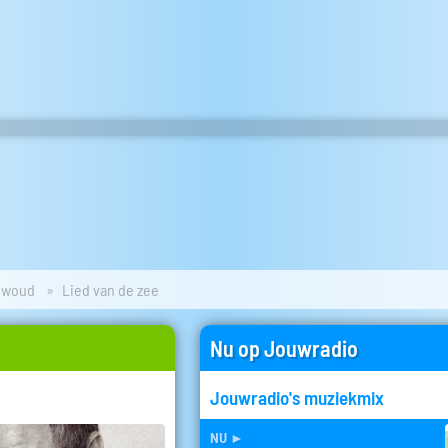
ewoud
Lied van de zee
Nu op Jouwradio
Jouwradio's muziekmix
nu
►