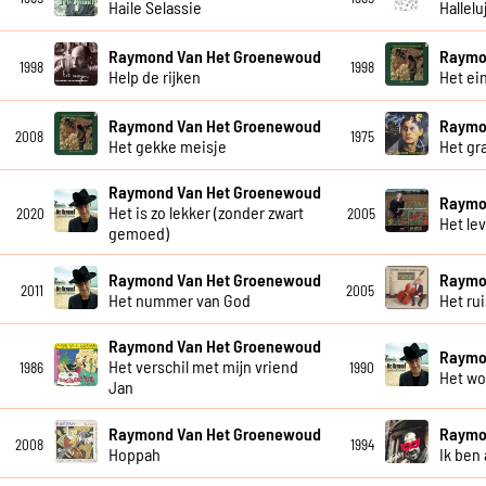
Haile Selassie
Hallelu
Raymond Van Het Groenewoud
Raymo
1998
1998
Help de rijken
Het ei
Raymond Van Het Groenewoud
Raymo
2008
1975
Het gekke meisje
Het gra
Raymond Van Het Groenewoud
Raymo
Het is zo lekker (zonder zwart
2020
2005
Het le
gemoed)
Raymond Van Het Groenewoud
Raymo
2011
2005
Het nummer van God
Het ru
Raymond Van Het Groenewoud
Raymo
Het verschil met mijn vriend
1986
1990
Het wo
Jan
Raymond Van Het Groenewoud
Raymo
2008
1994
Hoppah
Ik ben 