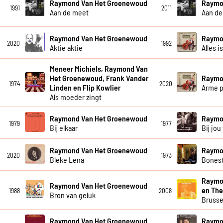
Raymond Van Het Groenewoud
Raymo
1991
2011
Aan de meet
Aan de
Raymond Van Het Groenewoud
Raymo
2020
1992
Aktie aktie
Alles i
Meneer Michiels, Raymond Van
Het Groenewoud, Frank Vander
Raymo
1974
2020
Linden en Flip Kowlier
Arme p
Als moeder zingt
Raymond Van Het Groenewoud
Raymo
1979
1977
Bij elkaar
Bij jou 
Raymond Van Het Groenewoud
Raymo
2020
1973
Bleke Lena
Bones
Raymo
Raymond Van Het Groenewoud
en The
1988
2008
Bron van geluk
Brusse
Raymond Van Het Groenewoud
Raymo