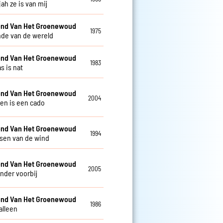
jah ze is van mij
nd Van Het Groenewoud
1975
nde van de wereld
nd Van Het Groenewoud
1983
s is nat
nd Van Het Groenewoud
2004
ven is een cado
nd Van Het Groenewoud
1994
isen van de wind
nd Van Het Groenewoud
2005
nder voorbij
nd Van Het Groenewoud
1986
alleen