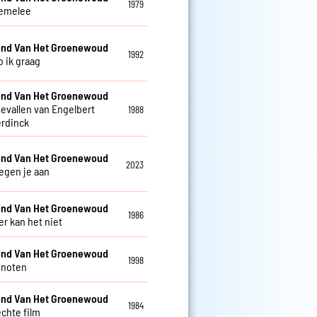
1979
emelee
nd Van Het Groenewoud
1992
b ik graag
nd Van Het Groenewoud
gevallen van Engelbert
1988
rdinck
nd Van Het Groenewoud
2023
tegen je aan
nd Van Het Groenewoud
1986
 kan het niet
nd Van Het Groenewoud
1998
enoten
nd Van Het Groenewoud
1984
echte film