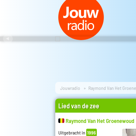
Jouwradio
Raymond Van Het Groen
Lied van de zee
Raymond Van Het Groenewoud
Uitgebracht in
1996