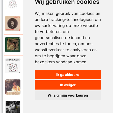
Raymond Van Het Groenewoud
Wij gebruiken cookies
1988
Mijn leven lang
Wij maken gebruik van cookies en
andere tracking-technologieën om
Raymond Van Het Groenewoud
1973
uw surfervaring op onze website
Mijn lieve schatje
te verbeteren, om
gepersonaliseerde inhoud en
Raymond Van Het Groenewoud
advertenties te tonen, om ons
1975
Mijn schoolgaande jeugd
websiteverkeer te analyseren en
om te begrijpen waar onze
bezoekers vandaan komen.
Raymond Van Het Groenewoud
1988
Mijnheer de postbode
Ik ga akkoord
Raymond Van Het Groenewoud
Ik weiger
1991
Moeder
Wijzig mijn voorkeuren
Raymond Van Het Groenewoud
2011
Moedertaal