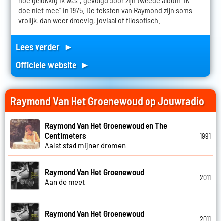
hoe gelukkig ik was", gevolgd door zijn tweede album "Ik
doe niet mee" in 1975. De teksten van Raymond zijn soms
vrolijk, dan weer droevig, joviaal of filosofisch.
Lees verder ►
Officiele website ►
Raymond Van Het Groenewoud op Jouwradio
Raymond Van Het Groenewoud en The
Centimeters
1991
Aalst stad mijner dromen
Raymond Van Het Groenewoud
2011
Aan de meet
Raymond Van Het Groenewoud
2011