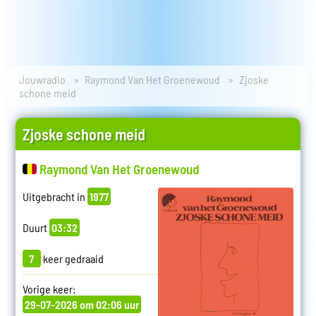
Jouwradio
Raymond Van Het Groenewoud
Zjoske
schone meid
Zjoske schone meid
Raymond Van Het Groenewoud
Uitgebracht in
1977
Duurt
03:32
7
keer gedraaid
Vorige keer:
29-07-2026 om 02:06 uur