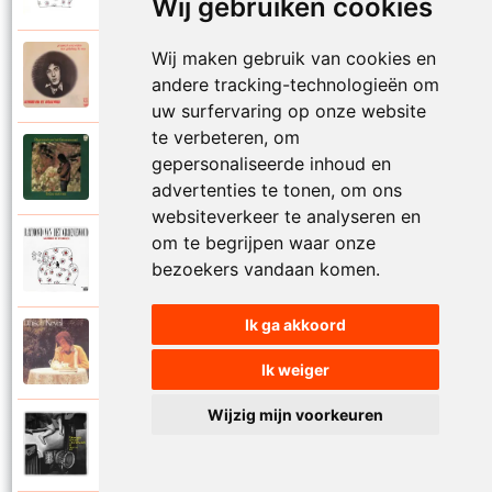
Wij gebruiken cookies
Wij maken gebruik van cookies en
Raymond Van Het Groenewoud
1973
andere tracking-technologieën om
Mijn lieve schatje
uw surfervaring op onze website
te verbeteren, om
Raymond Van Het Groenewoud
gepersonaliseerde inhoud en
1975
Mijn schoolgaande jeugd
advertenties te tonen, om ons
websiteverkeer te analyseren en
om te begrijpen waar onze
Raymond Van Het Groenewoud
1988
bezoekers vandaan komen.
Mijnheer de postbode
Ik ga akkoord
Raymond Van Het Groenewoud
1991
Moeder
Ik weiger
Wijzig mijn voorkeuren
Raymond Van Het Groenewoud
2011
Moedertaal