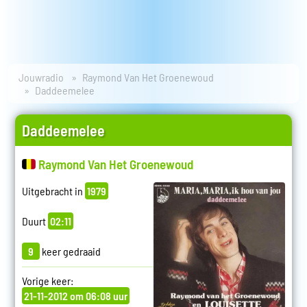
Jouwradio
Raymond Van Het Groenewoud
Daddeemelee
Daddeemelee
Raymond Van Het Groenewoud
Uitgebracht in
1979
Duurt
02:11
9
keer gedraaid
Vorige keer:
21-11-2012 om 06:08 uur