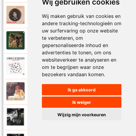
Wij gebruiken cookies
Raymond Van Het Groenewoud
Wij maken gebruik van cookies en
1973
Mijn lieve schatje
andere tracking-technologieën om
uw surfervaring op onze website
Raymond Van Het Groenewoud
te verbeteren, om
1975
Mijn schoolgaande jeugd
gepersonaliseerde inhoud en
advertenties te tonen, om ons
websiteverkeer te analyseren en
Raymond Van Het Groenewoud
om te begrijpen waar onze
1988
Mijnheer de postbode
bezoekers vandaan komen.
Raymond Van Het Groenewoud
Ik ga akkoord
1991
Moeder
Ik weiger
Raymond Van Het Groenewoud
Wijzig mijn voorkeuren
2011
Moedertaal