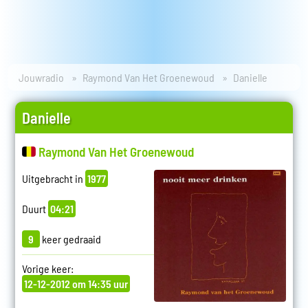
Jouwradio
Raymond Van Het Groenewoud
Danielle
Danielle
Raymond Van Het Groenewoud
Uitgebracht in
1977
Duurt
04:21
9
keer gedraaid
Vorige keer:
12-12-2012 om 14:35 uur