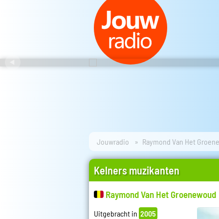
Jouwradio
Raymond Van Het Groen
Kelners muzikanten
Raymond Van Het Groenewoud
Uitgebracht in
2005