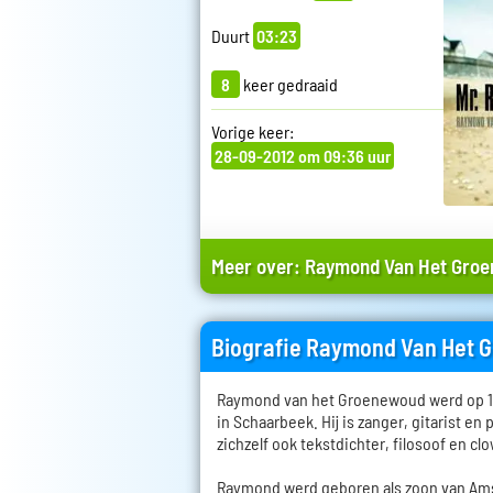
Duurt
03:23
8
keer gedraaid
Vorige keer:
28-09-2012 om 09:36 uur
Meer over:
Raymond Van Het Gro
Biografie Raymond Van Het
Raymond van het Groenewoud werd op 14
in Schaarbeek. Hij is zanger, gitarist en 
zichzelf ook tekstdichter, filosoof en cl
Raymond werd geboren als zoon van Ams