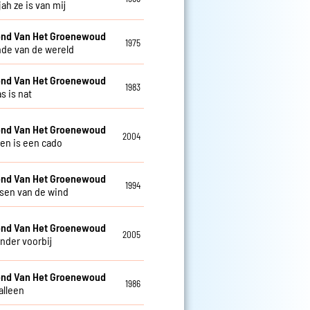
jah ze is van mij
nd Van Het Groenewoud
1975
nde van de wereld
nd Van Het Groenewoud
1983
s is nat
nd Van Het Groenewoud
2004
ven is een cado
nd Van Het Groenewoud
1994
isen van de wind
nd Van Het Groenewoud
2005
nder voorbij
nd Van Het Groenewoud
1986
alleen