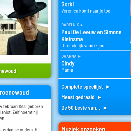
Gorki
Veronica komt naar je toe
dadelijk
►
Paul De Leeuw en Simone
Kleinsma
Uiteindelijk vond ik jou
daarna
►
Cindy
Mama
enewoud
Complete speellijst ►
 Groenewoud
Meest gedraaid ►
 februari 1950 geboren
De 50 beste van... ►
pianist. Zelf noemt hij
own.
Muziek opzoeken
terdamse ouders. Hij