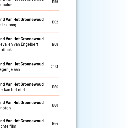
1979
emelee
nd Van Het Groenewoud
1992
b ik graag
nd Van Het Groenewoud
gevallen van Engelbert
1988
rdinck
nd Van Het Groenewoud
2023
tegen je aan
nd Van Het Groenewoud
1986
 kan het niet
nd Van Het Groenewoud
1998
enoten
nd Van Het Groenewoud
1984
echte film