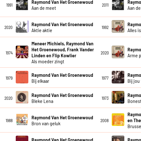
Raymond Van Het Groenewoud
Raymo
1991
2011
Aan de meet
Aan de
Raymond Van Het Groenewoud
Raymo
2020
1992
Aktie aktie
Alles i
Meneer Michiels, Raymond Van
Het Groenewoud, Frank Vander
Raymo
1974
2020
Linden en Flip Kowlier
Arme p
Als moeder zingt
Raymond Van Het Groenewoud
Raymo
1979
1977
Bij elkaar
Bij jou 
Raymond Van Het Groenewoud
Raymo
2020
1973
Bleke Lena
Bones
Raymo
Raymond Van Het Groenewoud
en The
1988
2008
Bron van geluk
Brusse
Raymond Van Het Groenewoud
Raymo