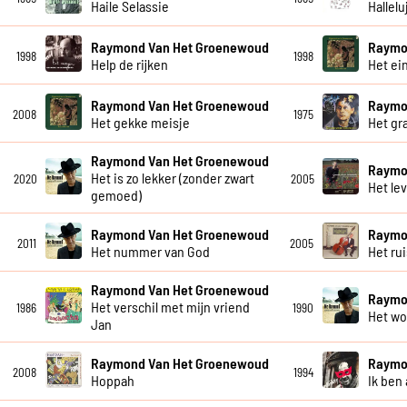
Haile Selassie
Hallelu
Raymond Van Het Groenewoud
Raymo
1998
1998
Help de rijken
Het ei
Raymond Van Het Groenewoud
Raymo
2008
1975
Het gekke meisje
Het gra
Raymond Van Het Groenewoud
Raymo
Het is zo lekker (zonder zwart
2020
2005
Het le
gemoed)
Raymond Van Het Groenewoud
Raymo
2011
2005
Het nummer van God
Het ru
Raymond Van Het Groenewoud
Raymo
Het verschil met mijn vriend
1986
1990
Het wo
Jan
Raymond Van Het Groenewoud
Raymo
2008
1994
Hoppah
Ik ben 