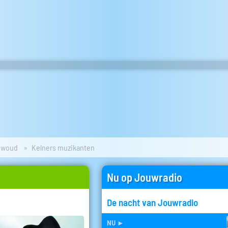
ewoud
Kelners muzikanten
Nu op Jouwradio
De nacht van Jouwradio
nu
►