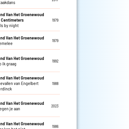
taakdans
nd Van Het Groenewoud
 Centimeters
1979
ls by night
nd Van Het Groenewoud
1979
emelee
nd Van Het Groenewoud
1992
b ik graag
nd Van Het Groenewoud
gevallen van Engelbert
1988
rdinck
nd Van Het Groenewoud
2023
tegen je aan
nd Van Het Groenewoud
1986
 kan het niet