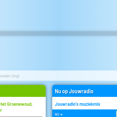
moeder zingt
Nu op Jouwradio
 Het Groenewoud,
Jouwradio's muziekmix
er
nu
►