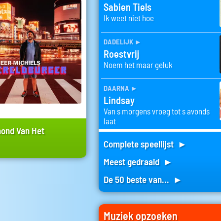
Sabien Tiels
Ik weet niet hoe
dadelijk
►
Roestvrij
Noem het maar geluk
daarna
►
Lindsay
Van s morgens vroeg tot s avonds
laat
ond Van Het
Complete speellijst ►
Meest gedraaid ►
De 50 beste van... ►
Muziek opzoeken