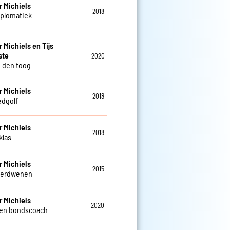
 Michiels
2018
iplomatiek
 Michiels en Tijs
ste
2020
n den toog
 Michiels
2018
edgolf
 Michiels
2018
klas
 Michiels
2015
verdwenen
 Michiels
2020
een bondscoach