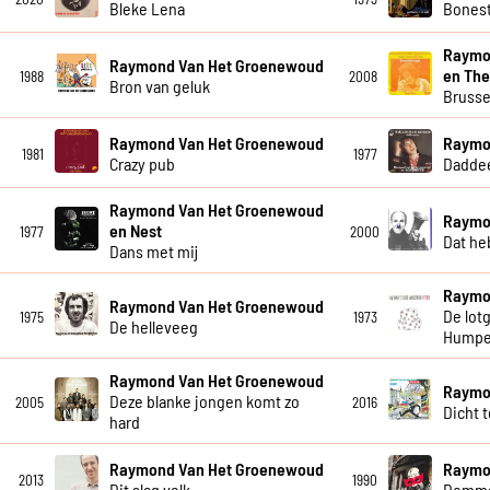
Bleke Lena
Bones
Raymo
Raymond Van Het Groenewoud
en The
1988
2008
Bron van geluk
Brusse
Raymond Van Het Groenewoud
Raymo
1981
1977
Crazy pub
Dadde
Raymond Van Het Groenewoud
Raymo
en Nest
1977
2000
Dat he
Dans met mij
Raymo
Raymond Van Het Groenewoud
De lot
1975
1973
De helleveeg
Humpe
Raymond Van Het Groenewoud
Raymo
Deze blanke jongen komt zo
2005
2016
Dicht 
hard
Raymond Van Het Groenewoud
Raymo
2013
1990
Dit slag volk
Dommer