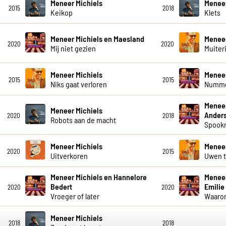
Meneer Michiels
Meneer
2015
2018
Keikop
Klets
Meneer Michiels en Maesland
Meneer
2020
2020
Mij niet gezien
Muiteri
Meneer Michiels
Meneer
2015
2015
Niks gaat verloren
Numme
Meneer
Meneer Michiels
Ander
2020
2018
Robots aan de macht
Spookr
Meneer Michiels
Meneer
2020
2015
Uitverkoren
Uwen t
Meneer Michiels en Hannelore
Meneer
Bedert
Emilie
2020
2020
Vroeger of later
Waarom
Meneer Michiels
2018
2018