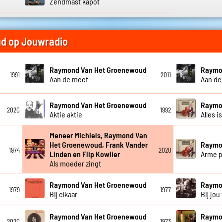
Zendmast kapot
d op Jouwradio
Raymond Van Het Groenewoud
Raymo
1991
2011
Aan de meet
Aan de
Raymond Van Het Groenewoud
Raymo
2020
1992
Aktie aktie
Alles i
Meneer Michiels, Raymond Van
Het Groenewoud, Frank Vander
Raymo
1974
2020
Linden en Flip Kowlier
Arme p
Als moeder zingt
Raymond Van Het Groenewoud
Raymo
1979
1977
Bij elkaar
Bij jou 
Raymond Van Het Groenewoud
Raymo
2020
1973