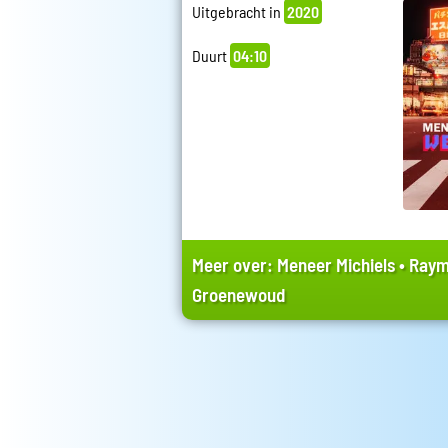
Uitgebracht in
2020
Duurt
04:10
Meer over:
Meneer Michiels
•
Raym
Groenewoud