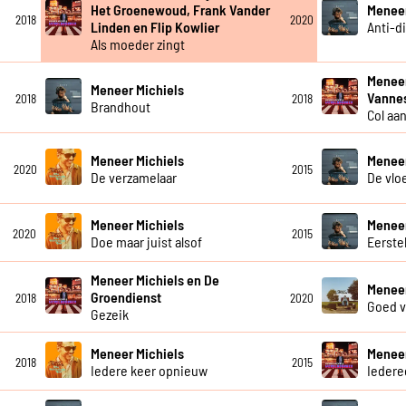
Het Groenewoud, Frank Vander
Meneer
2018
2020
Linden en Flip Kowlier
Anti-d
Als moeder zingt
Meneer
Meneer Michiels
Vanne
2018
2018
Brandhout
Col aa
Meneer Michiels
Meneer
2020
2015
De verzamelaar
De vlo
Meneer Michiels
Meneer
2020
2015
Doe maar juist alsof
Eerste
Meneer Michiels en De
Meneer
Groendienst
2018
2020
Goed 
Gezeik
Meneer Michiels
Meneer
2018
2015
Iedere keer opnieuw
Ieder