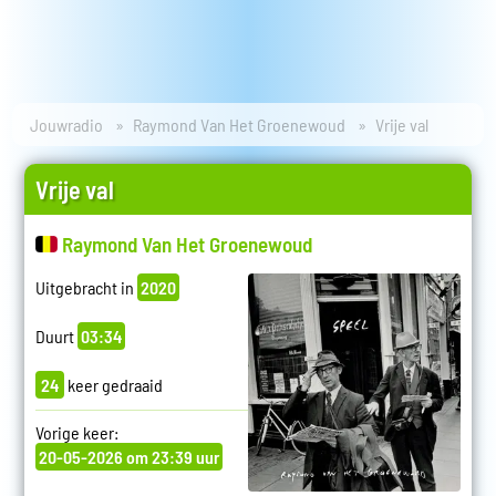
Jouwradio
Raymond Van Het Groenewoud
Vrije val
Vrije val
Raymond Van Het Groenewoud
Uitgebracht in
2020
Duurt
03:34
24
keer gedraaid
Vorige keer:
20-05-2026 om 23:39 uur