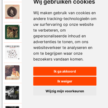
Wij gebruiken cookies
Raymond Van Het Groenewoud
Wij maken gebruik van cookies en
1973
Mijn lieve schatje
andere tracking-technologieën om
uw surfervaring op onze website
Raymond Van Het Groenewoud
te verbeteren, om
1975
Mijn schoolgaande jeugd
gepersonaliseerde inhoud en
advertenties te tonen, om ons
websiteverkeer te analyseren en
Raymond Van Het Groenewoud
om te begrijpen waar onze
1988
Mijnheer de postbode
bezoekers vandaan komen.
Raymond Van Het Groenewoud
Ik ga akkoord
1991
Moeder
Ik weiger
Raymond Van Het Groenewoud
Wijzig mijn voorkeuren
2011
Moedertaal