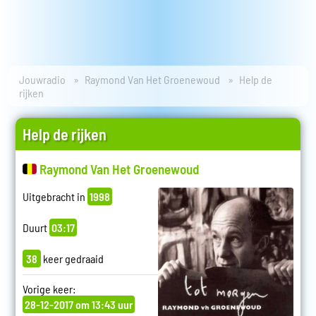
Jouwradio
Raymond Van Het Groenewoud
Help de
rijken
Help de rijken
Raymond Van Het Groenewoud
Uitgebracht in
1998
Duurt
03:17
38
keer gedraaid
Vorige keer:
28-12-2017 om 13:43 uur