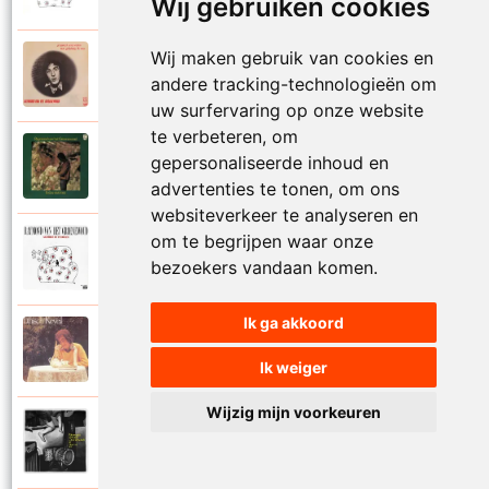
Wij gebruiken cookies
Wij maken gebruik van cookies en
Raymond Van Het Groenewoud
1973
andere tracking-technologieën om
Mijn lieve schatje
uw surfervaring op onze website
te verbeteren, om
Raymond Van Het Groenewoud
gepersonaliseerde inhoud en
1975
Mijn schoolgaande jeugd
advertenties te tonen, om ons
websiteverkeer te analyseren en
om te begrijpen waar onze
Raymond Van Het Groenewoud
1988
bezoekers vandaan komen.
Mijnheer de postbode
Ik ga akkoord
Raymond Van Het Groenewoud
1991
Moeder
Ik weiger
Wijzig mijn voorkeuren
Raymond Van Het Groenewoud
2011
Moedertaal