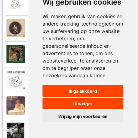
Wij gebruiken cookies
1988
Mijn leven lang
Wij maken gebruik van cookies en
andere tracking-technologieën om
Raymond Van Het Groenewoud
1973
uw surfervaring op onze website
Mijn lieve schatje
te verbeteren, om
gepersonaliseerde inhoud en
Raymond Van Het Groenewoud
advertenties te tonen, om ons
1975
Mijn schoolgaande jeugd
websiteverkeer te analyseren en
om te begrijpen waar onze
bezoekers vandaan komen.
Raymond Van Het Groenewoud
1988
Mijnheer de postbode
Ik ga akkoord
Raymond Van Het Groenewoud
Ik weiger
1991
Moeder
Wijzig mijn voorkeuren
Raymond Van Het Groenewoud
2011
Moedertaal