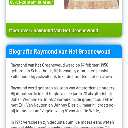
05-01-2018 om 19:41 uur
Meer over:
Raymond Van Het Groenewoud
Biografie Raymond Van Het Groenewoud
Raymond van het Groenewoud werd op 14 februari 1950
geboren in Schaarbeek. Hij is zanger, gitarist en pianist.
Zelf noemt hij zichzelf ook tekstdichter, filosoof en clown.
Raymond werd geboren als zoon van Amsterdamse ouders.
Hij debuteerde in het begin van de jaren 70 als gitarist bij
Johan Verminnen. In 1972 vormde hij de groep "Louisette"
met Erik Van Neygen en Johnny Dierick, maar hij droeg ook
bij tot het album "Vogelenzang 5" van Jan De Wilde.
In 1973 verscheen zijn debuutalbum "Je moest eens weten
hoe gelukkig ik was", gevolgd door zijn tweede album "Ik