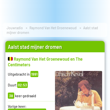
Jouwradio
Raymond Van Het Groenewoud
Aalst stad
mijner dromen
Aalst stad mijner dromen
Raymond Van Het Groenewoud en The
Centimeters
Uitgebracht in
1991
Duurt
02:53
38
keer gedraaid
Vorige keer: