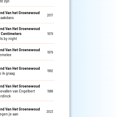
te zijn
nd Van het Groenewoud
2017
taakdans
nd Van Het Groenewoud
 Centimeters
1979
ls by night
nd Van Het Groenewoud
1979
emelee
nd Van Het Groenewoud
1992
b ik graag
nd Van Het Groenewoud
gevallen van Engelbert
1988
rdinck
nd Van Het Groenewoud
2023
tegen je aan