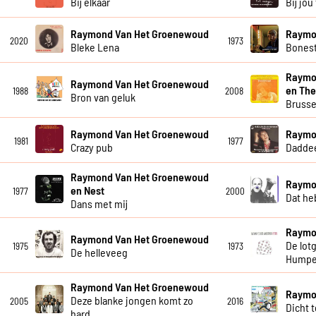
Bij elkaar
Bij jou 
Raymond Van Het Groenewoud
Raymo
2020
1973
Bleke Lena
Bones
Raymo
Raymond Van Het Groenewoud
en The
1988
2008
Bron van geluk
Brusse
Raymond Van Het Groenewoud
Raymo
1981
1977
Crazy pub
Dadde
Raymond Van Het Groenewoud
Raymo
en Nest
1977
2000
Dat he
Dans met mij
Raymo
Raymond Van Het Groenewoud
De lot
1975
1973
De helleveeg
Humpe
Raymond Van Het Groenewoud
Raymo
Deze blanke jongen komt zo
2005
2016
Dicht 
hard