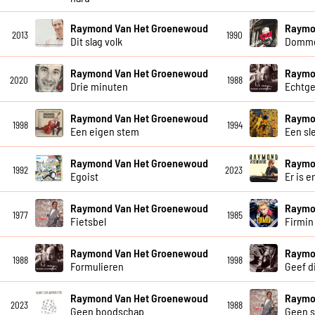
Raymond Van Het Groenewoud
Raymo
2013
1990
Dit slag volk
Dommer
Raymond Van Het Groenewoud
Raymo
2020
1988
Drie minuten
Echtg
Raymond Van Het Groenewoud
Raymo
1998
1994
Een eigen stem
Een sl
Raymond Van Het Groenewoud
Raymo
1992
2023
Egoist
Er is e
Raymond Van Het Groenewoud
Raymo
1977
1985
Fietsbel
Firmin
Raymond Van Het Groenewoud
Raymo
1988
1998
Formulieren
Geef di
Raymond Van Het Groenewoud
Raymo
2023
1988
Geen boodschap
Geen 