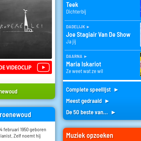
Teek
Dichterbij
dadelijk
►
Joe Stagiair Van De Show
Ja jij
daarna
►
Maria Iskariot
Ze weet wat ze wil
Complete speellijst ►
enewoud
Meest gedraaid ►
De 50 beste van... ►
 Groenewoud
 februari 1950 geboren
Muziek opzoeken
pianist. Zelf noemt hij