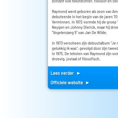
zichzelf ook tekstdichter, filosoof en cl
Raymond werd geboren als zoon van Ams
debuteerde in het begin van de jaren 70 a
Verminnen. In 1972 vormde hij de groep 
Neygen en Johnny Dierick, maar hij droe
"Vogelenzang 5" van Jan De Wilde.
In 1973 verscheen zijn debuutalbum "Je
gelukkig ik was", gevolgd door zijn twee
in 1975. De teksten van Raymond zijn som
droevig, joviaal of filosofisch.
Lees verder ►
Officiele website ►