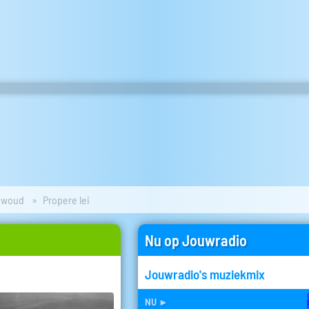
ewoud
Propere lei
Nu op Jouwradio
Jouwradio's muziekmix
nu
►