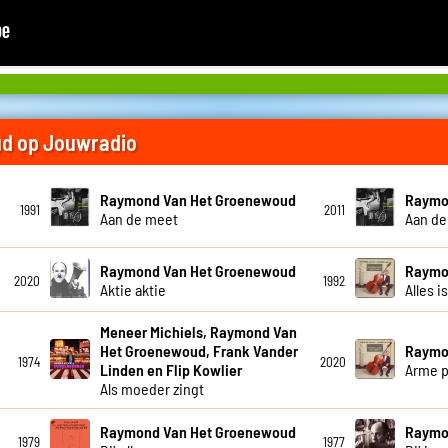
d op Jouwradio
Raymond Van Het Groenewoud
Raymo
1991
2011
Aan de meet
Aan de
Raymond Van Het Groenewoud
Raymo
2020
1992
Aktie aktie
Alles i
Meneer Michiels, Raymond Van
Het Groenewoud, Frank Vander
Raymo
1974
2020
Linden en Flip Kowlier
Arme p
Als moeder zingt
Raymond Van Het Groenewoud
Raymo
1979
1977