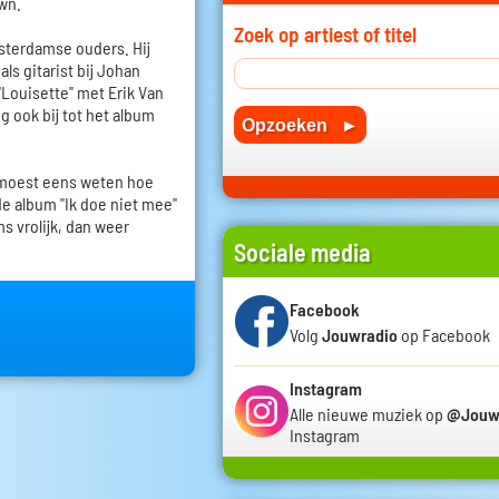
own.
Zoek op artiest of titel
terdamse ouders. Hij
ls gitarist bij Johan
"Louisette" met Erik Van
g ook bij tot het album
 moest eens weten hoe
de album "Ik doe niet mee"
s vrolijk, dan weer
Sociale media
Facebook
Volg
Jouwradio
op Facebook
Instagram
Alle nieuwe muziek op
@Jouw
Instagram