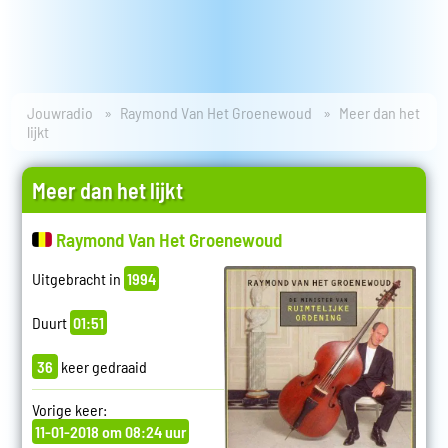
Jouwradio
Raymond Van Het Groenewoud
Meer dan het
lijkt
Meer dan het lijkt
Raymond Van Het Groenewoud
Uitgebracht in
1994
Duurt
01:51
36
keer gedraaid
Vorige keer:
11-01-2018 om 08:24 uur