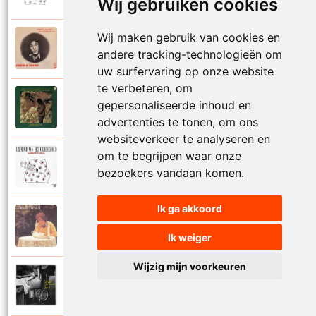
Wij gebruiken cookies
Wij maken gebruik van cookies en
Raymond Van Het Groenewoud
1973
andere tracking-technologieën om
Mijn lieve schatje
uw surfervaring op onze website
te verbeteren, om
Raymond Van Het Groenewoud
gepersonaliseerde inhoud en
1975
Mijn schoolgaande jeugd
advertenties te tonen, om ons
websiteverkeer te analyseren en
om te begrijpen waar onze
Raymond Van Het Groenewoud
1988
bezoekers vandaan komen.
Mijnheer de postbode
Ik ga akkoord
Raymond Van Het Groenewoud
1991
Moeder
Ik weiger
Wijzig mijn voorkeuren
Raymond Van Het Groenewoud
2011
Moedertaal