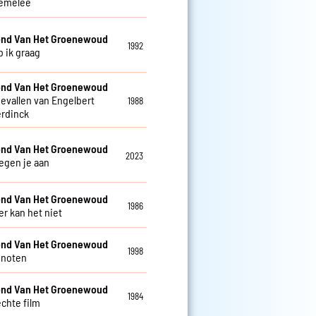
emelee
nd Van Het Groenewoud
1992
b ik graag
nd Van Het Groenewoud
gevallen van Engelbert
1988
rdinck
nd Van Het Groenewoud
2023
tegen je aan
nd Van Het Groenewoud
1986
 kan het niet
nd Van Het Groenewoud
1998
enoten
nd Van Het Groenewoud
1984
echte film