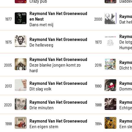
Crazy pub
Dadde
Raymond Van Het Groenewoud
Raymo
en Nest
1977
2000
Dat he
Dans met mij
Raymo
Raymond Van Het Groenewoud
De lot
1975
1973
De helleveeg
Humpe
Raymond Van Het Groenewoud
Raymo
Deze blanke jongen komt zo
2005
2016
Dicht 
hard
Raymond Van Het Groenewoud
Raymo
2013
1990
Dit slag volk
Dommer
Raymond Van Het Groenewoud
Raymo
2020
1988
Drie minuten
Echtg
Raymond Van Het Groenewoud
Raymo
1998
1994
Een eigen stem
Een sl