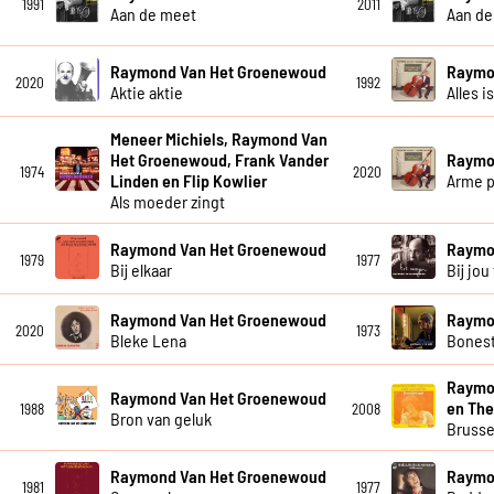
1991
2011
Aan de meet
Aan de
Raymond Van Het Groenewoud
Raymo
2020
1992
Aktie aktie
Alles i
Meneer Michiels, Raymond Van
Het Groenewoud, Frank Vander
Raymo
1974
2020
Linden en Flip Kowlier
Arme p
Als moeder zingt
Raymond Van Het Groenewoud
Raymo
1979
1977
Bij elkaar
Bij jou 
Raymond Van Het Groenewoud
Raymo
2020
1973
Bleke Lena
Bones
Raymo
Raymond Van Het Groenewoud
en The
1988
2008
Bron van geluk
Brusse
Raymond Van Het Groenewoud
Raymo
1981
1977