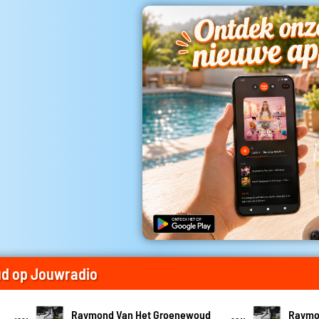
d op Jouwradio
Raymond Van Het Groenewoud
Raymo