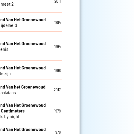
2011
 meet 2
nd Van Het Groenewoud
1994
s ijdelheid
nd Van Het Groenewoud
1994
enis
nd Van Het Groenewoud
1998
te zijn
nd Van het Groenewoud
2017
taakdans
nd Van Het Groenewoud
 Centimeters
1979
ls by night
nd Van Het Groenewoud
1979