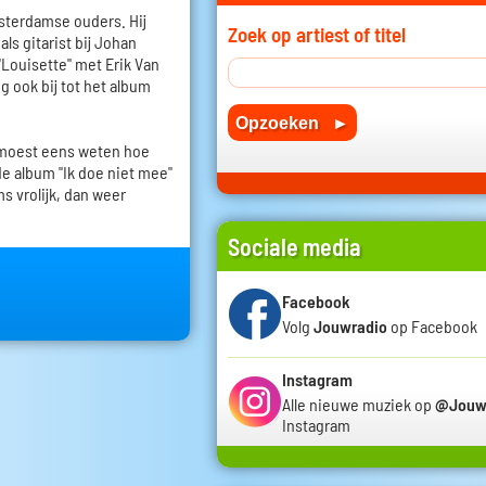
terdamse ouders. Hij
Zoek op artiest of titel
ls gitarist bij Johan
"Louisette" met Erik Van
g ook bij tot het album
 moest eens weten hoe
de album "Ik doe niet mee"
s vrolijk, dan weer
Sociale media
Facebook
Volg
Jouwradio
op Facebook
Instagram
Alle nieuwe muziek op
@Jouw
Instagram