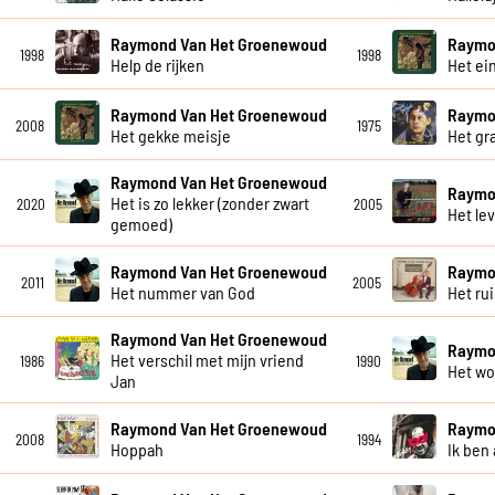
Raymond Van Het Groenewoud
Raymo
1998
1998
Help de rijken
Het ei
Raymond Van Het Groenewoud
Raymo
2008
1975
Het gekke meisje
Het gra
Raymond Van Het Groenewoud
Raymo
Het is zo lekker (zonder zwart
2020
2005
Het le
gemoed)
Raymond Van Het Groenewoud
Raymo
2011
2005
Het nummer van God
Het ru
Raymond Van Het Groenewoud
Raymo
Het verschil met mijn vriend
1986
1990
Het wo
Jan
Raymond Van Het Groenewoud
Raymo
2008
1994
Hoppah
Ik ben 