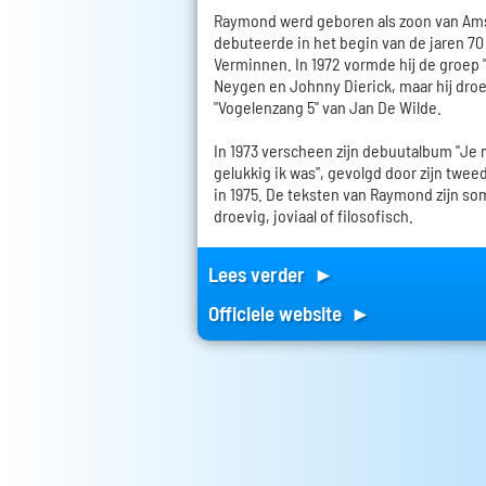
Raymond werd geboren als zoon van Ams
debuteerde in het begin van de jaren 70 a
Verminnen. In 1972 vormde hij de groep 
Neygen en Johnny Dierick, maar hij droe
"Vogelenzang 5" van Jan De Wilde.
In 1973 verscheen zijn debuutalbum "Je
gelukkig ik was", gevolgd door zijn twee
in 1975. De teksten van Raymond zijn som
droevig, joviaal of filosofisch.
Lees verder ►
Officiele website ►