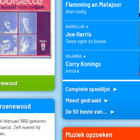
Flemming en Metejoor
Niet nodig
dadelijk
►
Joe Harris
Twee ogen zo blauw
daarna
►
Corry Konings
Amore
enewoud
Complete speellijst ►
Meest gedraaid ►
 Groenewoud
De 50 beste van... ►
 februari 1950 geboren
pianist. Zelf noemt hij
Muziek opzoeken
own.