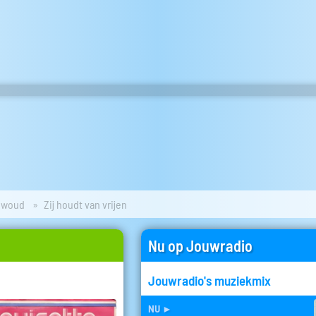
ewoud
Zij houdt van vrijen
Nu op Jouwradio
Jouwradio's muziekmix
nu
►