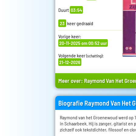
Duurt
03:54
23
keer gedraaid
Vorige keer:
20-11-2025 om 00:52 uur
Volgende keer
:
(schatting)
21-12-2026
Meer over:
Raymond Van Het Gro
Biografie Raymond Van Het
Raymond van het Groenewoud werd op 14
in Schaarbeek. Hij is zanger, gitarist en 
zichzelf ook tekstdichter, filosoof en cl