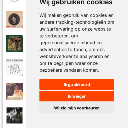
Wij gebruiken cookies
Wij maken gebruik van cookies en
Raymond Van Het Groenewoud
1973
andere tracking-technologieën om
Mijn lieve schatje
uw surfervaring op onze website
te verbeteren, om
Raymond Van Het Groenewoud
gepersonaliseerde inhoud en
1975
Mijn schoolgaande jeugd
advertenties te tonen, om ons
websiteverkeer te analyseren en
om te begrijpen waar onze
Raymond Van Het Groenewoud
1988
bezoekers vandaan komen.
Mijnheer de postbode
Ik ga akkoord
Raymond Van Het Groenewoud
1991
Moeder
Ik weiger
Wijzig mijn voorkeuren
Raymond Van Het Groenewoud
2011
Moedertaal