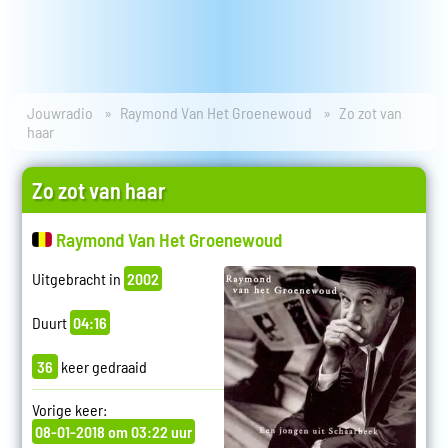
Jouwradio
Raymond Van Het Groenewoud
Zo zot van
haar
Zo zot van haar
Raymond Van Het Groenewoud
Uitgebracht in
2002
Duurt
04:16
36
keer gedraaid
Vorige keer:
08-01-2018 om 03:22 uur