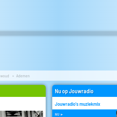
ewoud
Ademen
Nu op Jouwradio
Jouwradio's muziekmix
nu
►