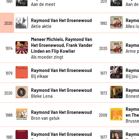
1991
2011
Aan de meet
Aan de
Raymond Van Het Groenewoud
Raymo
2020
1992
Aktie aktie
Alles i
Meneer Michiels, Raymond Van
Het Groenewoud, Frank Vander
Raymo
1974
2020
Linden en Flip Kowlier
Arme p
Als moeder zingt
Raymond Van Het Groenewoud
Raymo
1979
1977
Bij elkaar
Bij jou 
Raymond Van Het Groenewoud
Raymo
2020
1973
Bleke Lena
Bones
Raymo
Raymond Van Het Groenewoud
en The
1988
2008
Bron van geluk
Brusse
Raymond Van Het Groenewoud
Raymo
1981
1977