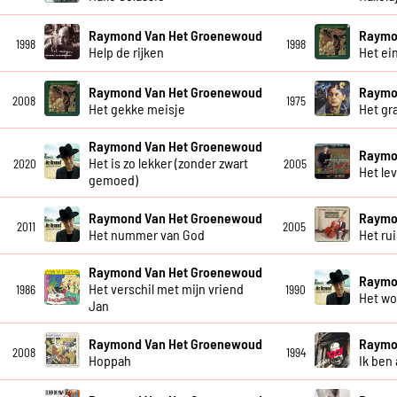
Raymond Van Het Groenewoud
Raymo
1998
1998
Help de rijken
Het ei
Raymond Van Het Groenewoud
Raymo
2008
1975
Het gekke meisje
Het gra
Raymond Van Het Groenewoud
Raymo
Het is zo lekker (zonder zwart
2020
2005
Het le
gemoed)
Raymond Van Het Groenewoud
Raymo
2011
2005
Het nummer van God
Het ru
Raymond Van Het Groenewoud
Raymo
Het verschil met mijn vriend
1986
1990
Het wo
Jan
Raymond Van Het Groenewoud
Raymo
2008
1994
Hoppah
Ik ben 