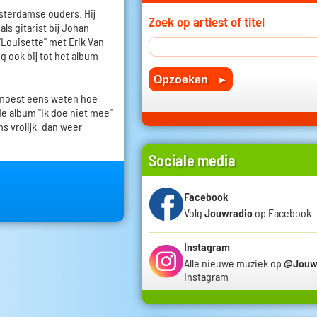
terdamse ouders. Hij
Zoek op artiest of titel
ls gitarist bij Johan
"Louisette" met Erik Van
g ook bij tot het album
 moest eens weten hoe
de album "Ik doe niet mee"
s vrolijk, dan weer
Sociale media
Facebook
Volg
Jouwradio
op Facebook
Instagram
Alle nieuwe muziek op
@Jouw
Instagram