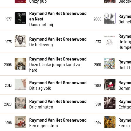
Crazy pub
Dadde
Raymond Van Het Groenewoud
Raymo
en Nest
1977
2000
Dat he
Dans met mij
Raymo
Raymond Van Het Groenewoud
De lot
1975
1973
De helleveeg
Humpe
Raymond Van Het Groenewoud
Raymo
Deze blanke jongen komt zo
2005
2016
Dicht 
hard
Raymond Van Het Groenewoud
Raymo
2013
1990
Dit slag volk
Dommer
Raymond Van Het Groenewoud
Raymo
2020
1988
Drie minuten
Echtg
Raymond Van Het Groenewoud
Raymo
1998
1994
Een eigen stem
Een sl