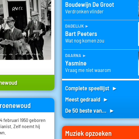
Boudewijn De Groot
Verdronken vlinder
dadelijk
►
Bart Peeters
Wat nog komen zou
daarna
►
Yasmine
Vraag me niet waarom
enewoud
Complete speellijst ►
Meest gedraaid ►
 Groenewoud
De 50 beste van... ►
 februari 1950 geboren
pianist. Zelf noemt hij
Muziek opzoeken
own.