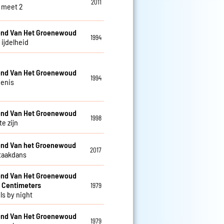
2011
 meet 2
nd Van Het Groenewoud
1994
s ijdelheid
nd Van Het Groenewoud
1994
enis
nd Van Het Groenewoud
1998
te zijn
nd Van het Groenewoud
2017
taakdans
nd Van Het Groenewoud
 Centimeters
1979
ls by night
nd Van Het Groenewoud
1979