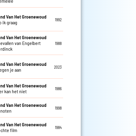
emelee
nd Van Het Groenewoud
1992
b ik graag
nd Van Het Groenewoud
gevallen van Engelbert
1988
rdinck
nd Van Het Groenewoud
2023
tegen je aan
nd Van Het Groenewoud
1986
 kan het niet
nd Van Het Groenewoud
1998
enoten
nd Van Het Groenewoud
1984
echte film