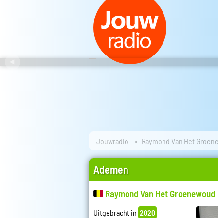
Jouwradio
Raymond Van Het Groen
Ademen
Raymond Van Het Groenewoud
Uitgebracht in
2020