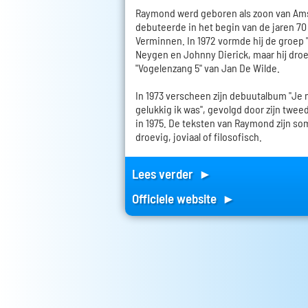
Raymond werd geboren als zoon van Ams
debuteerde in het begin van de jaren 70 a
Verminnen. In 1972 vormde hij de groep 
Neygen en Johnny Dierick, maar hij droe
"Vogelenzang 5" van Jan De Wilde.
In 1973 verscheen zijn debuutalbum "Je
gelukkig ik was", gevolgd door zijn twee
in 1975. De teksten van Raymond zijn som
droevig, joviaal of filosofisch.
Lees verder ►
Officiele website ►