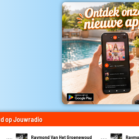
d op Jouwradio
Raymond Van Het Groenewoud
Raymo