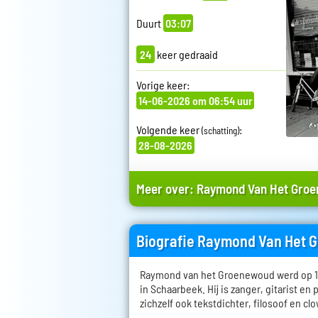
Duurt
03:07
24
keer gedraaid
Vorige keer:
14-06-2026 om 06:54 uur
Volgende keer
:
(schatting)
28-08-2026
Meer over:
Raymond Van Het Gro
Biografie Raymond Van Het
Raymond van het Groenewoud werd op 14
in Schaarbeek. Hij is zanger, gitarist en 
zichzelf ook tekstdichter, filosoof en cl