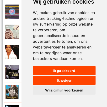
Wij gebruiken cookies
Paul De Leeuw en Adje
Wij maken gebruik van cookies en
2006
Katinka
andere tracking-technologieën om
uw surfervaring op onze website
Paul De Leeuw
te verbeteren, om
2008
Kerstmis
gepersonaliseerde inhoud en
advertenties te tonen, om ons
websiteverkeer te analyseren en
Ruth Jacott en Paul De Leeuw
om te begrijpen waar onze
1997
Kijk niet uit
bezoekers vandaan komen.
Paul De Leeuw
Ik ga akkoord
1997
KL 204 (Als ik God was)
Ik weiger
Paul De Leeuw
Wijzig mijn voorkeuren
1991
Knuffellied