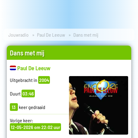
Jouwradio
Paul De Leeuw
Dans met mij
Dans met mij
Paul De Leeuw
Uitgebracht in
2004
Duurt
03:46
13
keer gedraaid
Vorige keer:
12-05-2026 om 22:02 uur