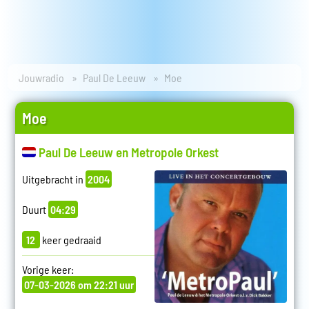
Jouwradio
Paul De Leeuw
Moe
Moe
Paul De Leeuw en Metropole Orkest
Uitgebracht in
2004
Duurt
04:29
12
keer gedraaid
Vorige keer:
07-03-2026 om 22:21 uur