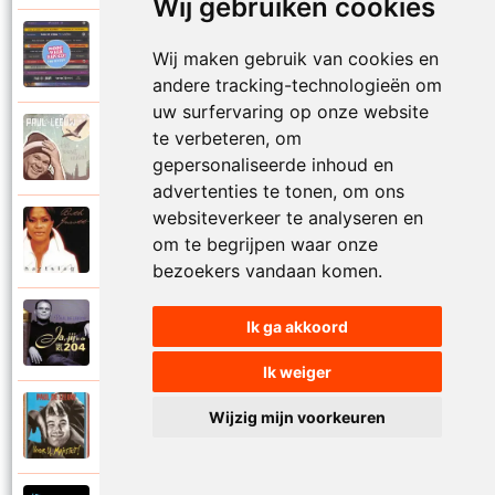
Wij gebruiken cookies
Paul De Leeuw en Adje
Wij maken gebruik van cookies en
2006
Katinka
andere tracking-technologieën om
uw surfervaring op onze website
Paul De Leeuw
te verbeteren, om
2008
Kerstmis
gepersonaliseerde inhoud en
advertenties te tonen, om ons
websiteverkeer te analyseren en
Ruth Jacott en Paul De Leeuw
om te begrijpen waar onze
1997
Kijk niet uit
bezoekers vandaan komen.
Paul De Leeuw
Ik ga akkoord
1997
KL 204 (Als ik God was)
Ik weiger
Paul De Leeuw
Wijzig mijn voorkeuren
1991
Knuffellied