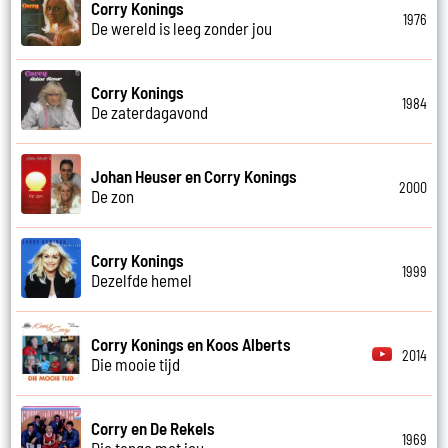
Corry Konings
1976
De wereld is leeg zonder jou
Corry Konings
1984
De zaterdagavond
Johan Heuser en Corry Konings
2000
De zon
Corry Konings
1999
Dezelfde hemel
Corry Konings en Koos Alberts
2014
Die mooie tijd
Corry en De Rekels
1969
Die tango met jou