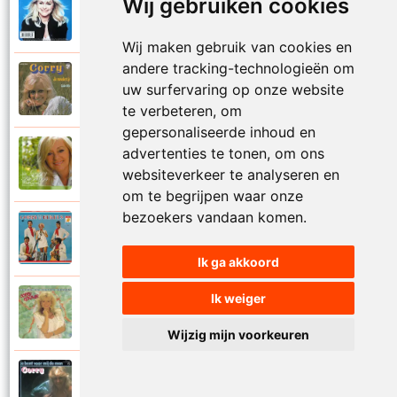
Wij gebruiken cookies
Corry Konings
1999
Je kan je leven nooit meer overdoen
Wij maken gebruik van cookies en
andere tracking-technologieën om
Corry Konings
uw surfervaring op onze website
1977
Je moedertje
te verbeteren, om
gepersonaliseerde inhoud en
advertenties te tonen, om ons
Corry Konings
2007
Jij
websiteverkeer te analyseren en
om te begrijpen waar onze
bezoekers vandaan komen.
Corry en De Rekels
1971
Jij bent een zeeman
Ik ga akkoord
Ik weiger
Corry Konings
1990
Jij bent mijn alles
Wijzig mijn voorkeuren
Corry Konings
1983
Jij bent voor mij de man