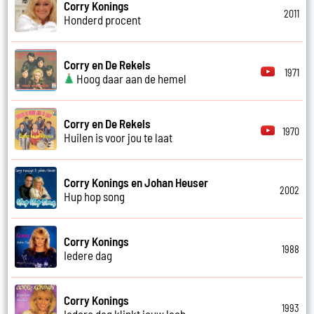
Corry Konings
2011
Honderd procent
Corry en De Rekels
1971
Hoog daar aan de hemel
Corry en De Rekels
1970
Huilen is voor jou te laat
Corry Konings en Johan Heuser
2002
Hup hop song
Corry Konings
1988
Iedere dag
Corry Konings
1993
Iedere dag klinkt jouw lach