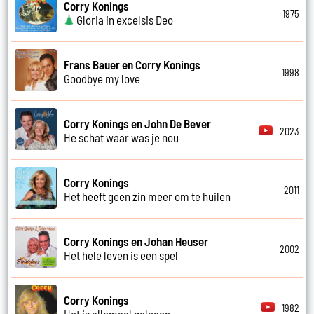
Corry Konings
1975
Gloria in excelsis Deo
Frans Bauer en Corry Konings
1998
Goodbye my love
Corry Konings en John De Bever
2023
He schat waar was je nou
Corry Konings
2011
Het heeft geen zin meer om te huilen
Corry Konings en Johan Heuser
2002
Het hele leven is een spel
Corry Konings
1982
Het is allemaal gelogen