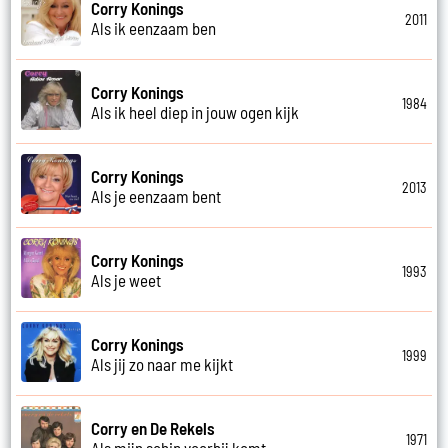
Corry Konings
2011
Als ik eenzaam ben
Corry Konings
1984
Als ik heel diep in jouw ogen kijk
Corry Konings
2013
Als je eenzaam bent
Corry Konings
1993
Als je weet
Corry Konings
1999
Als jij zo naar me kijkt
Corry en De Rekels
1971
Als mijn schip voorbij komt