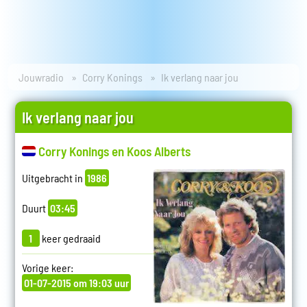
Jouwradio
Corry Konings
Ik verlang naar jou
Ik verlang naar jou
Corry Konings en Koos Alberts
Uitgebracht in
1986
Duurt
03:45
1
keer gedraaid
Vorige keer:
01-07-2015 om 19:03 uur