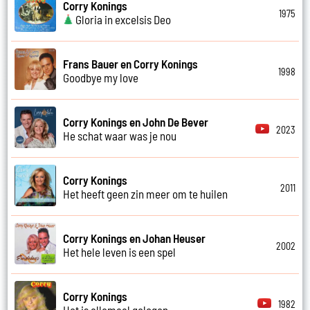
Corry Konings
1975
Gloria in excelsis Deo
Frans Bauer en Corry Konings
1998
Goodbye my love
Corry Konings en John De Bever
2023
He schat waar was je nou
Corry Konings
2011
Het heeft geen zin meer om te huilen
Corry Konings en Johan Heuser
2002
Het hele leven is een spel
Corry Konings
1982
Het is allemaal gelogen