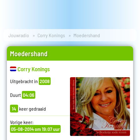
Jouwradio
Corry Konings
Moedershand
Moedershand
Corry Konings
Uitgebracht in
2008
Duurt
04:06
14
keer gedraaid
Vorige keer:
05-08-2014 om 19:07 uur