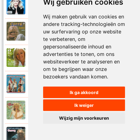
Wij gebruiken cookies
Corry Konings
1999
Je kan je leven nooit meer overdoen
Wij maken gebruik van cookies en
andere tracking-technologieën om
Corry Konings
uw surfervaring op onze website
1977
Je moedertje
te verbeteren, om
gepersonaliseerde inhoud en
advertenties te tonen, om ons
Corry Konings
2007
Jij
websiteverkeer te analyseren en
om te begrijpen waar onze
bezoekers vandaan komen.
Corry en De Rekels
1971
Jij bent een zeeman
Ik ga akkoord
Ik weiger
Corry Konings
1990
Jij bent mijn alles
Wijzig mijn voorkeuren
Corry Konings
1983
Jij bent voor mij de man