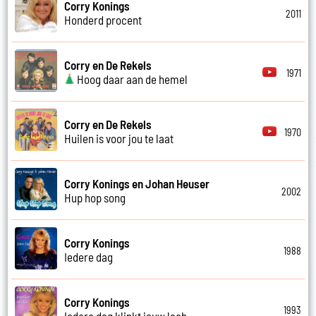
Corry Konings
2011
Honderd procent
Corry en De Rekels
1971
Hoog daar aan de hemel
Corry en De Rekels
1970
Huilen is voor jou te laat
Corry Konings en Johan Heuser
2002
Hup hop song
Corry Konings
1988
Iedere dag
Corry Konings
1993
Iedere dag klinkt jouw lach