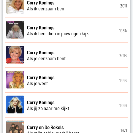
Corry Konings
2011
Als ik eenzaam ben
Corry Konings
1984
Als ik heel diep in jouw ogen kijk
Corry Konings
2013
Als je eenzaam bent
Corry Konings
1993
Als je weet
Corry Konings
1999
Als jij zo naar me kijkt
Corry en De Rekels
1971
Als mijn schip voorbij komt