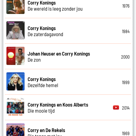
Corry Konings
1976
De wereld is leeg zonder jou
Corry Konings
1984
De zaterdagavond
Johan Heuser en Corry Konings
2000
De zon
Corry Konings
1999
Dezelfde hemel
Corry Konings en Koos Alberts
2014
Die mooie tijd
Corry en De Rekels
1969
Die tango met jou