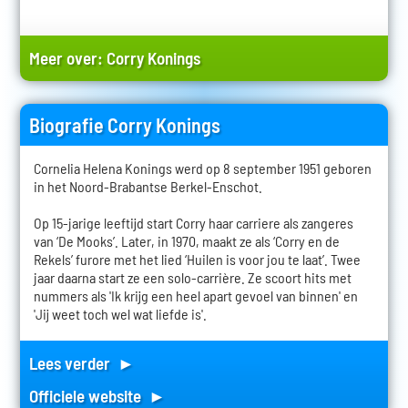
Meer over:
Corry Konings
Biografie Corry Konings
Cornelia Helena Konings werd op 8 september 1951 geboren
in het Noord-Brabantse Berkel-Enschot.
Op 15-jarige leeftijd start Corry haar carriere als zangeres
van ‘De Mooks’. Later, in 1970, maakt ze als ‘Corry en de
Rekels’ furore met het lied ‘Huilen is voor jou te laat’. Twee
jaar daarna start ze een solo-carrière. Ze scoort hits met
nummers als 'Ik krijg een heel apart gevoel van binnen' en
'Jij weet toch wel wat liefde is'.
Lees verder ►
Officiele website ►