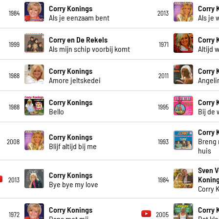
Corry Konings
Corry 
1984
2013
Als je eenzaam bent
Als je 
Corry en De Rekels
Corry 
1999
1971
Als mijn schip voorbij komt
Altijd w
Corry Konings
Corry 
1988
2011
Amore jeltskedei
Angeli
Corry Konings
Corry 
1988
1995
Bello
Bij de
Corry 
Corry Konings
Breng 
2008
1993
Blijf altijd bij me
huis
Sven V
Corry Konings
Konin
2013
1984
Bye bye my love
Corry 
Corry Konings
Corry 
1972
2005
Dans met mij
Dat kl