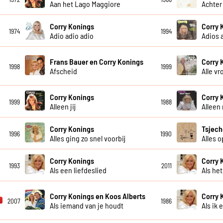
Aan het Lago Maggiore
Achter
Corry Konings
Corry 
1974
1994
Adio adio adio
Adios 
Frans Bauer en Corry Konings
Corry 
1998
1999
Afscheid
Alle v
Corry Konings
Corry 
1999
1988
Alleen jij
Alleen
Corry Konings
Tsjech
1996
1990
Alles ging zo snel voorbij
Alles 
Corry Konings
Corry 
1993
2011
Als een liefdeslied
Als he
Corry Konings en Koos Alberts
Corry 
2007
1986
Als iemand van je houdt
Als ik