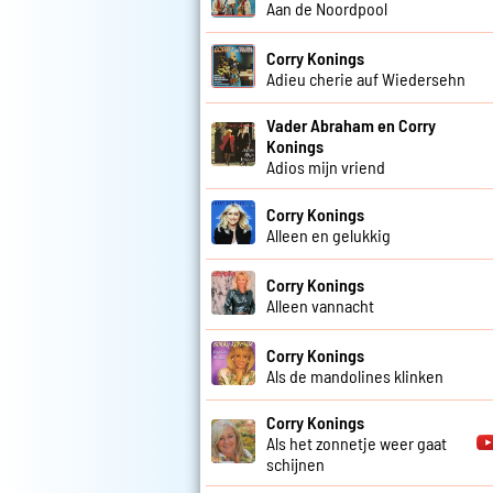
Aan de Noordpool
Corry Konings
Adieu cherie auf Wiedersehn
Vader Abraham en Corry
Konings
Adios mijn vriend
Corry Konings
Alleen en gelukkig
Corry Konings
Alleen vannacht
Corry Konings
Als de mandolines klinken
Corry Konings
Als het zonnetje weer gaat
schijnen