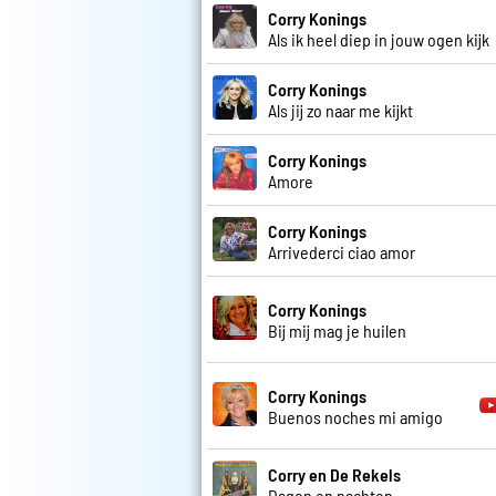
Corry Konings
Als ik heel diep in jouw ogen kijk
Corry Konings
Als jij zo naar me kijkt
Corry Konings
Amore
Corry Konings
Arrivederci ciao amor
Corry Konings
Bij mij mag je huilen
Corry Konings
Buenos noches mi amigo
Corry en De Rekels
Dagen en nachten