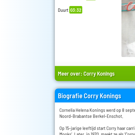
Duurt
03:32
Meer over:
Corry Konings
Biografie Corry Konings
Cornelia Helena Konings werd op 8 sept
Noord-Brabantse Berkel-Enschot.
Op 15-jarige leeftijd start Corry haar car
Mooks’. Later, in 1970, maakt ze als ‘Corr