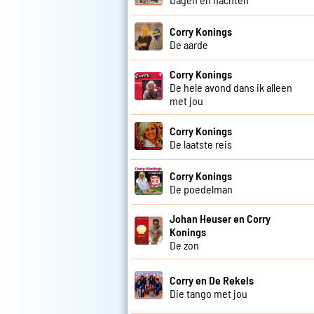
Corry Konings
De aarde
Corry Konings
De hele avond dans ik alleen
met jou
Corry Konings
De laatste reis
Corry Konings
De poedelman
Johan Heuser en Corry
Konings
De zon
Corry en De Rekels
Die tango met jou