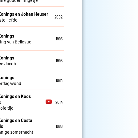
Konings en Johan Heuser
2002
ste liefde
Konings
1995
ing van Bellevue
Konings
1995
we Jacob
Konings
1984
erdagavond
Konings en Koos
s
2014
oie tijd
Konings en Costa
is
1986
nnige zomernacht