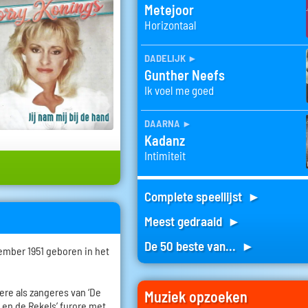
Metejoor
Horizontaal
dadelijk
►
Gunther Neefs
Ik voel me goed
daarna
►
Kadanz
Intimiteit
Complete speellijst ►
Meest gedraaid ►
De 50 beste van... ►
ember 1951 geboren in het
riere als zangeres van ‘De
Muziek opzoeken
y en de Rekels’ furore met