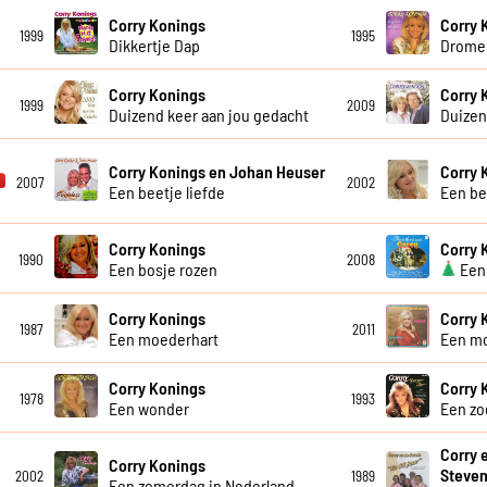
Corry Konings
Corry 
1999
1995
Dikkertje Dap
Dromen
Corry Konings
Corry 
1999
2009
Duizend keer aan jou gedacht
Duizen
Corry Konings en Johan Heuser
Corry 
2007
2002
Een beetje liefde
Een be
Corry Konings
Corry 
1990
2008
Een bosje rozen
Een 
Corry Konings
Corry 
1987
2011
Een moederhart
Een m
Corry Konings
Corry 
1978
1993
Een wonder
Een zo
Corry 
Corry Konings
Steve
2002
1989
Een zomerdag in Nederland