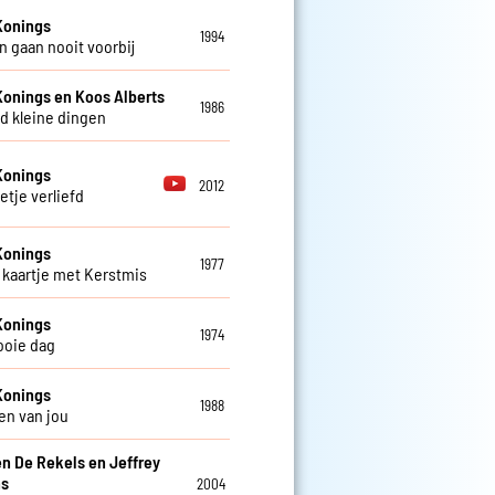
Konings
1994
 gaan nooit voorbij
Konings en Koos Alberts
1986
d kleine dingen
Konings
2012
etje verliefd
Konings
1977
kaartje met Kerstmis
Konings
1974
ooie dag
Konings
1988
en van jou
en De Rekels en Jeffrey
ns
2004