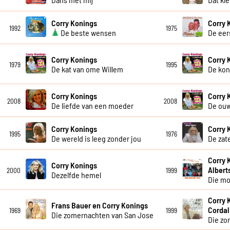
Corry Konings
Corry 
1992
1975
De beste wensen
De eer
Corry Konings
Corry 
1979
1995
De kat van ome Willem
De kon
Corry Konings
Corry 
2008
2008
De liefde van een moeder
De ou
Corry Konings
Corry 
1995
1976
De wereld is leeg zonder jou
De zat
Corry 
Corry Konings
Albert
2000
1999
Dezelfde hemel
Die mo
Corry 
Frans Bauer en Corry Konings
Cordal
1969
1999
Die zomernachten van San Jose
Die zo