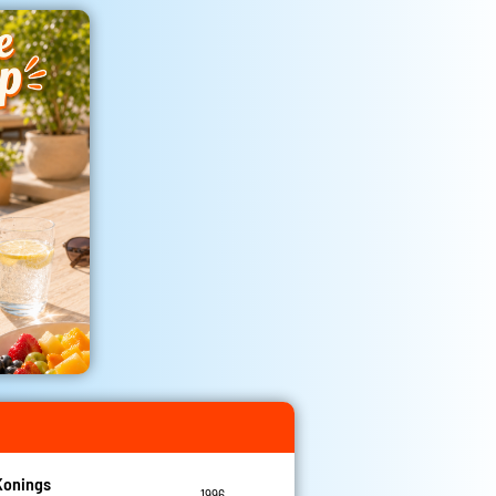
Konings
1996