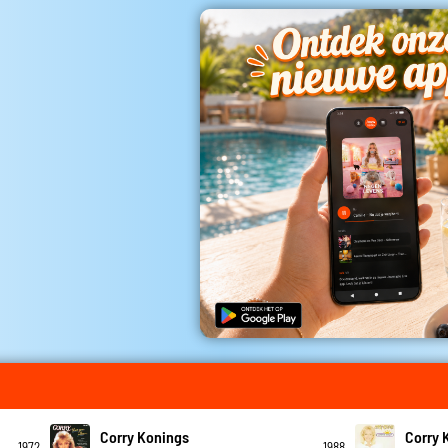
Corry Konings
Corry 
1972
1988