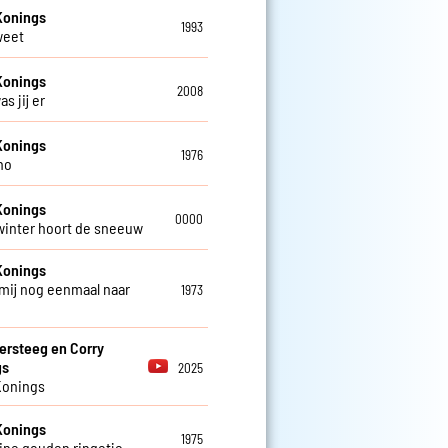
Konings
1993
weet
Konings
2008
as jij er
Konings
1976
no
Konings
0000
 winter hoort de sneeuw
Konings
mij nog eenmaal naar
1973
ersteeg en Corry
gs
2025
Konings
Konings
1975
eine gouden ringetje