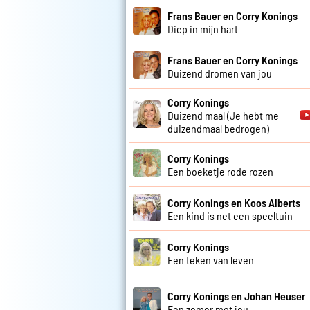
Frans Bauer en Corry Konings
Diep in mijn hart
Frans Bauer en Corry Konings
Duizend dromen van jou
Corry Konings
Duizend maal (Je hebt me
duizendmaal bedrogen)
Corry Konings
Een boeketje rode rozen
Corry Konings en Koos Alberts
Een kind is net een speeltuin
Corry Konings
Een teken van leven
Corry Konings en Johan Heuser
Een zomer met jou