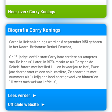
Meer over:
Corry Konings
Biografie Corry Konings
Cornelia Helena Konings werd op 8 september 1951 geboren
in het Noord-Brabantse Berkel-Enschot.
Op 15-jarige leeftijd start Corry haar carriere als zangeres
van ‘De Mooks’. Later, in 1970, maakt ze als ‘Corry en de
Rekels’ furore met het lied ‘Huilen is voor jou te laat’. Twee
jaar daarna start ze een solo-carrière. Ze scoort hits met
nummers als 'Ik krijg een heel apart gevoel van binnen' en
'Jij weet toch wel wat liefde is'.
Lees verder ►
Officiele website ►