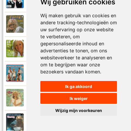
Wij gebruiken cookies
1999
Je kan je leven nooit meer overdoen
Wij maken gebruik van cookies en
Corry Konings
andere tracking-technologieën om
1977
Je moedertje
uw surfervaring op onze website
te verbeteren, om
gepersonaliseerde inhoud en
Corry Konings
2007
advertenties te tonen, om ons
Jij
websiteverkeer te analyseren en
om te begrijpen waar onze
Corry en De Rekels
bezoekers vandaan komen.
1971
Jij bent een zeeman
Ik ga akkoord
Corry Konings
Ik weiger
1990
Jij bent mijn alles
Wijzig mijn voorkeuren
Corry Konings
1983
Jij bent voor mij de man