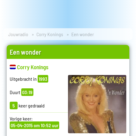
Jouwradio
Corry Konings
Een wonder
Een wonder
Corry Konings
Uitgebracht in
1993
Duurt
03:19
5
keer gedraaid
Vorige keer:
05-04-2015 om 10:52 uur