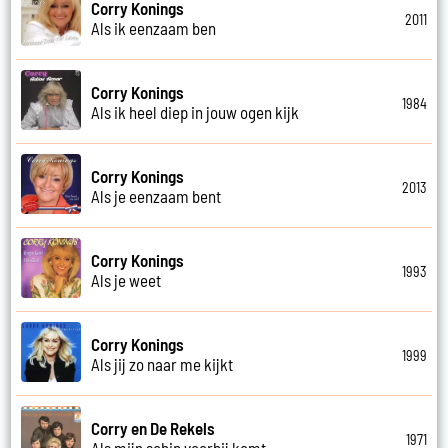
Corry Konings
2011
Als ik eenzaam ben
Corry Konings
1984
Als ik heel diep in jouw ogen kijk
Corry Konings
2013
Als je eenzaam bent
Corry Konings
1993
Als je weet
Corry Konings
1999
Als jij zo naar me kijkt
Corry en De Rekels
1971
Als mijn schip voorbij komt