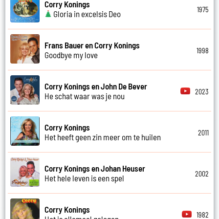
Corry Konings
1975
Gloria in excelsis Deo
Frans Bauer en Corry Konings
1998
Goodbye my love
Corry Konings en John De Bever
2023
He schat waar was je nou
Corry Konings
2011
Het heeft geen zin meer om te huilen
Corry Konings en Johan Heuser
2002
Het hele leven is een spel
Corry Konings
1982
Het is allemaal gelogen