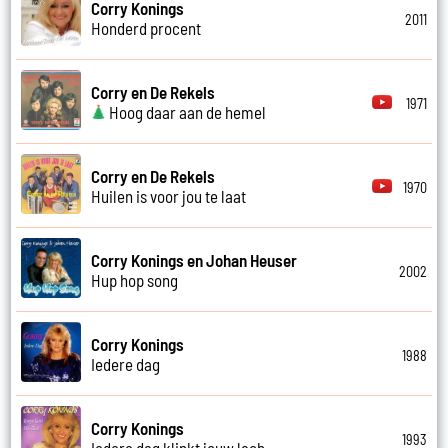
Corry Konings
2011
Honderd procent
Corry en De Rekels
1971
Hoog daar aan de hemel
Corry en De Rekels
1970
Huilen is voor jou te laat
Corry Konings en Johan Heuser
2002
Hup hop song
Corry Konings
1988
Iedere dag
Corry Konings
1993
Iedere dag klinkt jouw lach