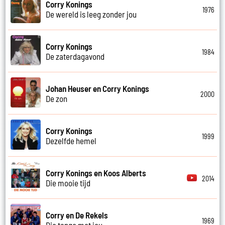
Corry Konings
1976
De wereld is leeg zonder jou
Corry Konings
1984
De zaterdagavond
Johan Heuser en Corry Konings
2000
De zon
Corry Konings
1999
Dezelfde hemel
Corry Konings en Koos Alberts
2014
Die mooie tijd
Corry en De Rekels
1969
Die tango met jou