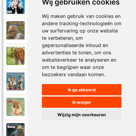
Wij gebruiken cookies
Corry Konings
1999
Je kan je leven nooit meer overdoen
Wij maken gebruik van cookies en
andere tracking-technologieën om
Corry Konings
uw surfervaring op onze website
1977
Je moedertje
te verbeteren, om
gepersonaliseerde inhoud en
advertenties te tonen, om ons
Corry Konings
2007
Jij
websiteverkeer te analyseren en
om te begrijpen waar onze
bezoekers vandaan komen.
Corry en De Rekels
1971
Jij bent een zeeman
Ik ga akkoord
Ik weiger
Corry Konings
1990
Jij bent mijn alles
Wijzig mijn voorkeuren
Corry Konings
1983
Jij bent voor mij de man