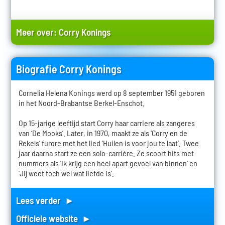
Meer over:
Corry Konings
Biografie Corry Konings
Cornelia Helena Konings werd op 8 september 1951 geboren
in het Noord-Brabantse Berkel-Enschot.
Op 15-jarige leeftijd start Corry haar carriere als zangeres
van ‘De Mooks’. Later, in 1970, maakt ze als ‘Corry en de
Rekels’ furore met het lied ‘Huilen is voor jou te laat’. Twee
jaar daarna start ze een solo-carrière. Ze scoort hits met
nummers als 'Ik krijg een heel apart gevoel van binnen' en
'Jij weet toch wel wat liefde is'.
Lees verder ►
Officiele website ►