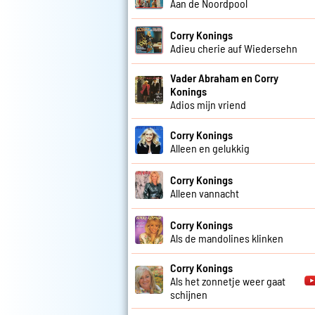
Aan de Noordpool
Corry Konings
Adieu cherie auf Wiedersehn
Vader Abraham en Corry
Konings
Adios mijn vriend
Corry Konings
Alleen en gelukkig
Corry Konings
Alleen vannacht
Corry Konings
Als de mandolines klinken
Corry Konings
Als het zonnetje weer gaat
schijnen