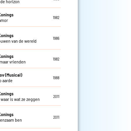
 de horizon
Konings
1982
amor
Konings
1986
rouwen van de wereld
Konings
1982
 maar vrienden
ov (Musical)
1988
op aarde
Konings
2011
t waar is wat ze zeggen
Konings
2011
 eenzaam ben