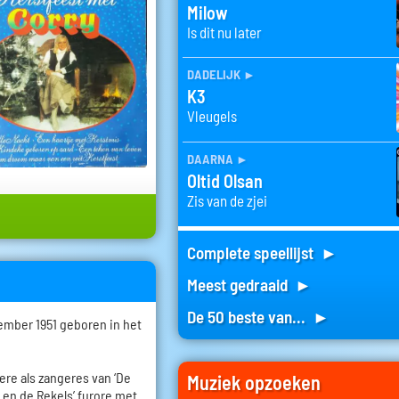
Milow
Is dit nu later
dadelijk
►
K3
Vleugels
daarna
►
Oltid Olsan
Zis van de zjei
Complete speellijst ►
Meest gedraaid ►
De 50 beste van... ►
ember 1951 geboren in het
riere als zangeres van ‘De
Muziek opzoeken
y en de Rekels’ furore met