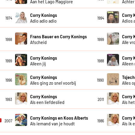
Aan het Lago Maggiore
Achter
Corry Konings
Corry 
1974
1994
Adio adio adio
Adios 
Frans Bauer en Corry Konings
Corry 
1998
1999
Afscheid
Alle v
Corry Konings
Corry 
1999
1988
Alleen jij
Alleen
Corry Konings
Tsjech
1996
1990
Alles ging zo snel voorbij
Alles 
Corry Konings
Corry 
1993
2011
Als een liefdeslied
Als he
Corry Konings en Koos Alberts
Corry 
2007
1986
Als iemand van je houdt
Als ik