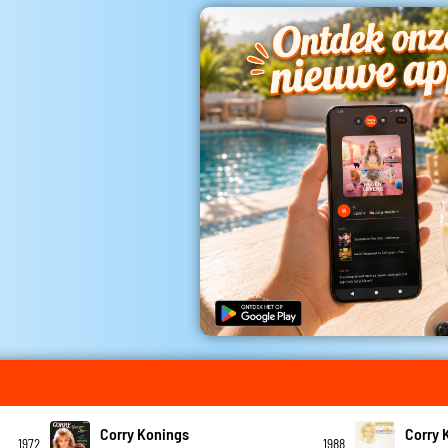
Corry Konings
Corry 
1972
1988