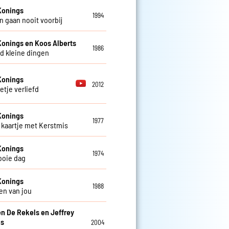
Konings
1994
 gaan nooit voorbij
Konings en Koos Alberts
1986
d kleine dingen
Konings
2012
etje verliefd
Konings
1977
kaartje met Kerstmis
Konings
1974
ooie dag
Konings
1988
en van jou
en De Rekels en Jeffrey
ns
2004