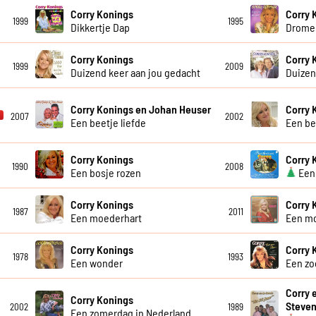
Corry Konings
Corry 
1999
1995
Dikkertje Dap
Dromen
Corry Konings
Corry 
1999
2009
Duizend keer aan jou gedacht
Duizen
Corry Konings en Johan Heuser
Corry 
2007
2002
Een beetje liefde
Een be
Corry Konings
Corry 
1990
2008
Een bosje rozen
Een 
Corry Konings
Corry 
1987
2011
Een moederhart
Een m
Corry Konings
Corry 
1978
1993
Een wonder
Een zo
Corry 
Corry Konings
Steve
2002
1989
Een zomerdag in Nederland