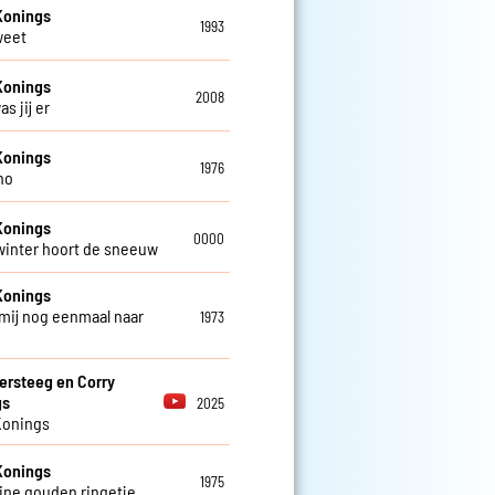
Konings
1993
weet
Konings
2008
as jij er
Konings
1976
no
Konings
0000
 winter hoort de sneeuw
Konings
mij nog eenmaal naar
1973
ersteeg en Corry
gs
2025
Konings
Konings
1975
eine gouden ringetje