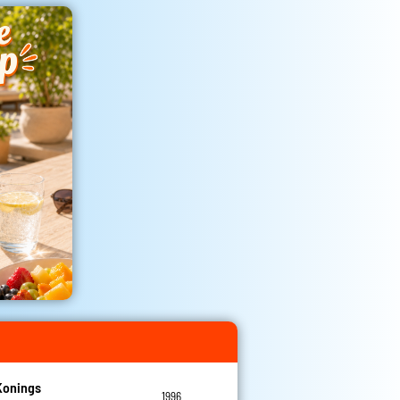
Konings
1996