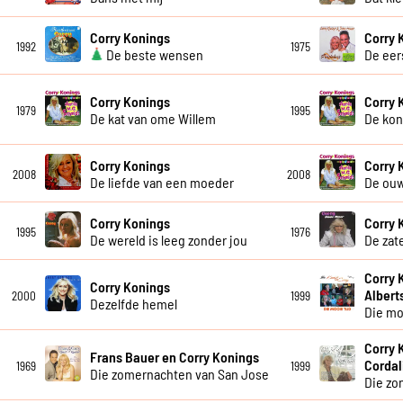
Corry Konings
Corry 
1992
1975
De beste wensen
De eer
Corry Konings
Corry 
1979
1995
De kat van ome Willem
De kon
Corry Konings
Corry 
2008
2008
De liefde van een moeder
De ou
Corry Konings
Corry 
1995
1976
De wereld is leeg zonder jou
De zat
Corry 
Corry Konings
Albert
2000
1999
Dezelfde hemel
Die mo
Corry 
Frans Bauer en Corry Konings
Cordal
1969
1999
Die zomernachten van San Jose
Die zo