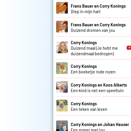
Frans Bauer en Corry Konings
Diep in mijn hart
Frans Bauer en Corry Konings
Duizend dromen van jou
Corry Konings
Duizend maal (Je hebt me
duizendmaal bedrogen)
Corry Konings
Een boeketje rode rozen
Corry Konings en Koos Alberts
Een kind is net een speeltuin
Corry Konings
Een teken van leven
Corry Konings en Johan Heuser
Een zomer met jou