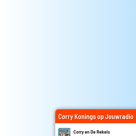
Corry Konings op Jouwradio
Corry en De Rekels