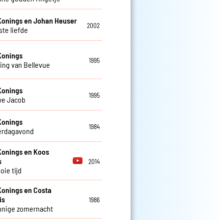
Konings en Johan Heuser
2002
ste liefde
Konings
1995
ing van Bellevue
Konings
1995
we Jacob
Konings
1984
erdagavond
Konings en Koos
s
2014
oie tijd
Konings en Costa
is
1986
nnige zomernacht