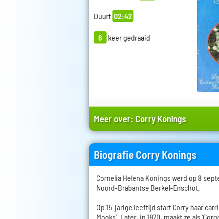
Duurt
02:42
6
keer gedraaid
Meer over:
Corry Konings
Biografie Corry Konings
Cornelia Helena Konings werd op 8 sept
Noord-Brabantse Berkel-Enschot.
Op 15-jarige leeftijd start Corry haar car
Mooks’. Later, in 1970, maakt ze als ‘Corr