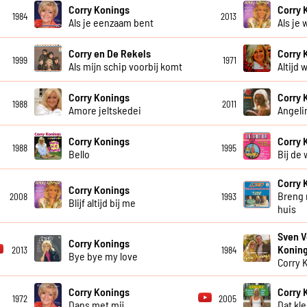
Corry Konings
Corry 
1984
2013
Als je eenzaam bent
Als je 
Corry en De Rekels
Corry 
1999
1971
Als mijn schip voorbij komt
Altijd w
Corry Konings
Corry 
1988
2011
Amore jeltskedei
Angeli
Corry Konings
Corry 
1988
1995
Bello
Bij de
Corry 
Corry Konings
Breng 
2008
1993
Blijf altijd bij me
huis
Sven V
Corry Konings
Konin
2013
1984
Bye bye my love
Corry 
Corry Konings
Corry 
1972
2005
Dans met mij
Dat kl