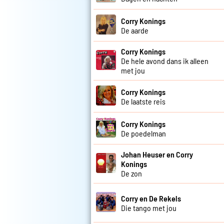
Corry Konings
De aarde
Corry Konings
De hele avond dans ik alleen
met jou
Corry Konings
De laatste reis
Corry Konings
De poedelman
Johan Heuser en Corry
Konings
De zon
Corry en De Rekels
Die tango met jou