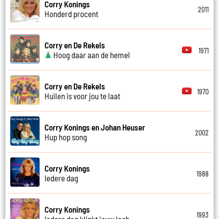
Corry Konings
2011
Honderd procent
Corry en De Rekels
1971
Hoog daar aan de hemel
Corry en De Rekels
1970
Huilen is voor jou te laat
Corry Konings en Johan Heuser
2002
Hup hop song
Corry Konings
1988
Iedere dag
Corry Konings
1993
Iedere dag klinkt jouw lach