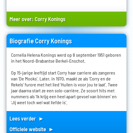
Meer over:
Corry Konings
Biografie Corry Konings
Cornelia Helena Konings werd op 8 september 1951 geboren
in het Noord-Brabantse Berkel-Enschot.
Op 15-jarige leeftijd start Corry haar carriere als zangeres
van ‘De Mooks’. Later, in 1970, maakt ze als ‘Corry en de
Rekels’ furore met het lied ‘Huilen is voor jou te laat’. Twee
jaar daarna start ze een solo-carrière. Ze scoort hits met
nummers als 'Ik krijg een heel apart gevoel van binnen' en
'Jij weet toch wel wat liefde is'.
Lees verder ►
Officiele website ►