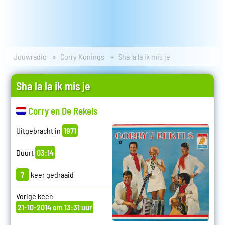
Jouwradio
Corry Konings
Sha la la ik mis je
Sha la la ik mis je
Corry en De Rekels
Uitgebracht in
1971
Duurt
03:14
7
keer gedraaid
Vorige keer:
21-10-2014 om 13:31 uur