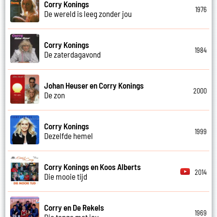
Corry Konings
1976
De wereld is leeg zonder jou
Corry Konings
1984
De zaterdagavond
Johan Heuser en Corry Konings
2000
De zon
Corry Konings
1999
Dezelfde hemel
Corry Konings en Koos Alberts
2014
Die mooie tijd
Corry en De Rekels
1969
Die tango met jou