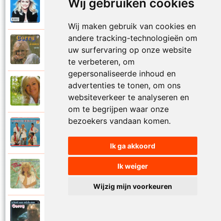
Wij gebruiken cookies
Corry Konings
1999
Je kan je leven nooit meer overdoen
Wij maken gebruik van cookies en
andere tracking-technologieën om
Corry Konings
uw surfervaring op onze website
1977
Je moedertje
te verbeteren, om
gepersonaliseerde inhoud en
advertenties te tonen, om ons
Corry Konings
2007
Jij
websiteverkeer te analyseren en
om te begrijpen waar onze
bezoekers vandaan komen.
Corry en De Rekels
1971
Jij bent een zeeman
Ik ga akkoord
Ik weiger
Corry Konings
1990
Jij bent mijn alles
Wijzig mijn voorkeuren
Corry Konings
1983
Jij bent voor mij de man