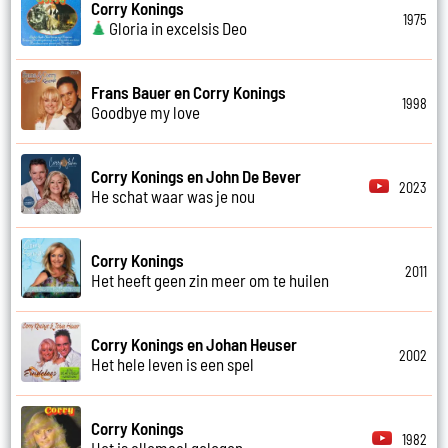
Corry Konings
1975
Gloria in excelsis Deo
Frans Bauer en Corry Konings
1998
Goodbye my love
Corry Konings en John De Bever
2023
He schat waar was je nou
Corry Konings
2011
Het heeft geen zin meer om te huilen
Corry Konings en Johan Heuser
2002
Het hele leven is een spel
Corry Konings
1982
Het is allemaal gelogen