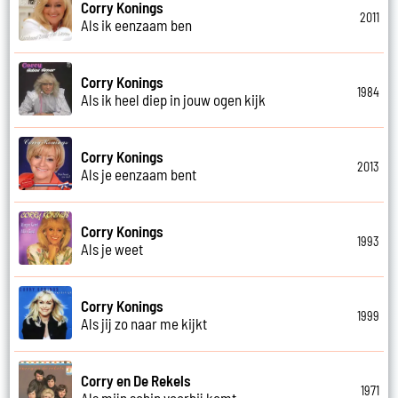
Corry Konings
2011
Als ik eenzaam ben
Corry Konings
1984
Als ik heel diep in jouw ogen kijk
Corry Konings
2013
Als je eenzaam bent
Corry Konings
1993
Als je weet
Corry Konings
1999
Als jij zo naar me kijkt
Corry en De Rekels
1971
Als mijn schip voorbij komt