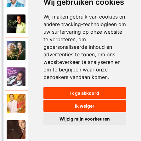
Wij gebruiken cookies
Gooi die handen in de lucht
Wij maken gebruik van cookies en
Frans Bauer
andere tracking-technologieën om
2003
Had ik maar nooit naar jou gekeken
uw surfervaring op onze website
te verbeteren, om
gepersonaliseerde inhoud en
Frans Bauer
2004
Hallelujah
advertenties te tonen, om ons
websiteverkeer te analyseren en
om te begrijpen waar onze
Frans Bauer
bezoekers vandaan komen.
1995
Hasta la vista
Ik ga akkoord
Frans Bauer
2004
Ik weiger
He lekker ding
Wijzig mijn voorkeuren
Frans Bauer
2009
He Marie