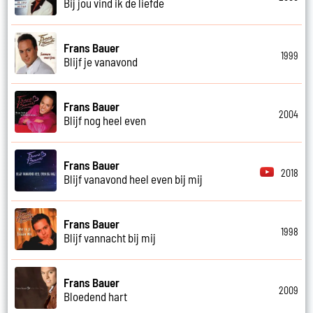
Bij jou vind ik de liefde
Frans Bauer
1999
Blijf je vanavond
Frans Bauer
2004
Blijf nog heel even
Frans Bauer
2018
Blijf vanavond heel even bij mij
Frans Bauer
1998
Blijf vannacht bij mij
Frans Bauer
2009
Bloedend hart