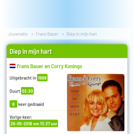
Jouwradio
Frans Bauer
Diep in mijn hart
Diep in mijn hart
Frans Bauer en Corry Konings
Uitgebracht in
1999
Duurt
03:30
8
keer gedraaid
Vorige keer:
26-05-2016 om 13:37 uur