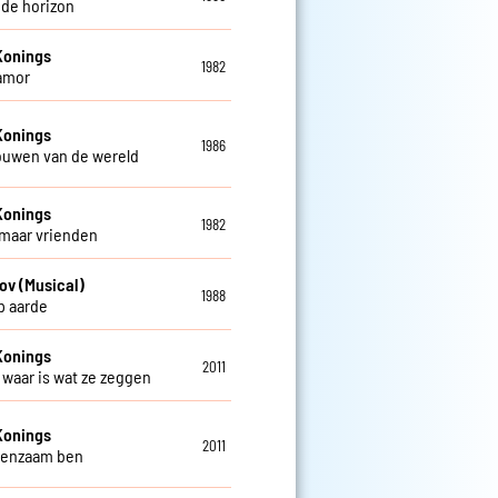
 de horizon
Konings
1982
amor
Konings
1986
rouwen van de wereld
Konings
1982
 maar vrienden
ov (Musical)
1988
op aarde
Konings
2011
t waar is wat ze zeggen
Konings
2011
 eenzaam ben