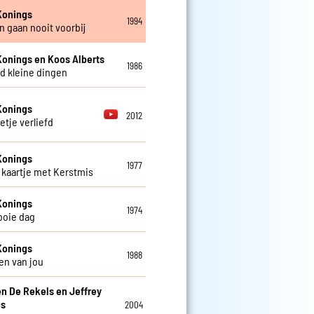
Konings
1994
 gaan nooit voorbij
Konings en Koos Alberts
1986
d kleine dingen
Konings
2012
etje verliefd
Konings
1977
kaartje met Kerstmis
Konings
1974
ooie dag
Konings
1988
en van jou
en De Rekels en Jeffrey
ns
2004