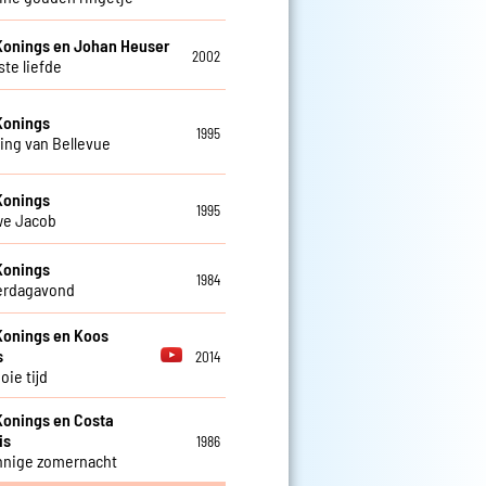
Konings en Johan Heuser
2002
ste liefde
Konings
1995
ing van Bellevue
Konings
1995
we Jacob
Konings
1984
erdagavond
Konings en Koos
s
2014
oie tijd
Konings en Costa
is
1986
nnige zomernacht