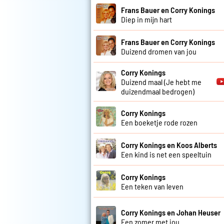
Frans Bauer en Corry Konings
Diep in mijn hart
Frans Bauer en Corry Konings
Duizend dromen van jou
Corry Konings
Duizend maal (Je hebt me
duizendmaal bedrogen)
Corry Konings
Een boeketje rode rozen
Corry Konings en Koos Alberts
Een kind is net een speeltuin
Corry Konings
Een teken van leven
Corry Konings en Johan Heuser
Een zomer met jou