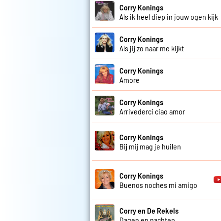
Corry Konings
Als ik heel diep in jouw ogen kijk
Corry Konings
Als jij zo naar me kijkt
Corry Konings
Amore
Corry Konings
Arrivederci ciao amor
Corry Konings
Bij mij mag je huilen
Corry Konings
Buenos noches mi amigo
Corry en De Rekels
Dagen en nachten