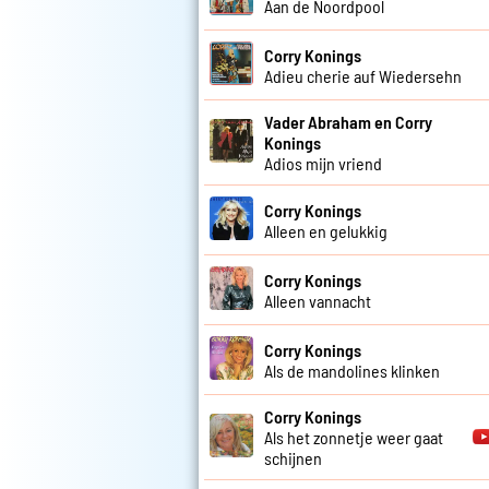
Aan de Noordpool
Corry Konings
Adieu cherie auf Wiedersehn
Vader Abraham en Corry
Konings
Adios mijn vriend
Corry Konings
Alleen en gelukkig
Corry Konings
Alleen vannacht
Corry Konings
Als de mandolines klinken
Corry Konings
Als het zonnetje weer gaat
schijnen