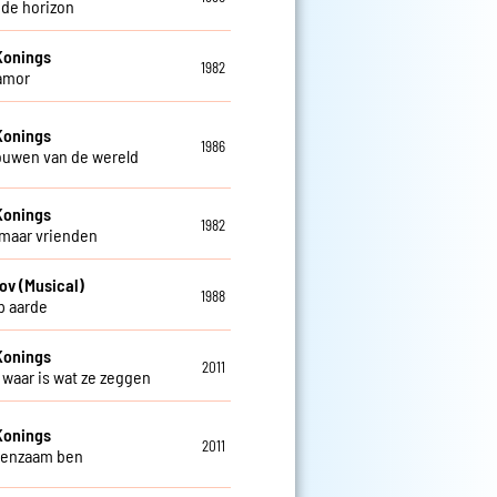
 de horizon
Konings
1982
amor
Konings
1986
rouwen van de wereld
Konings
1982
 maar vrienden
ov (Musical)
1988
op aarde
Konings
2011
t waar is wat ze zeggen
Konings
2011
 eenzaam ben