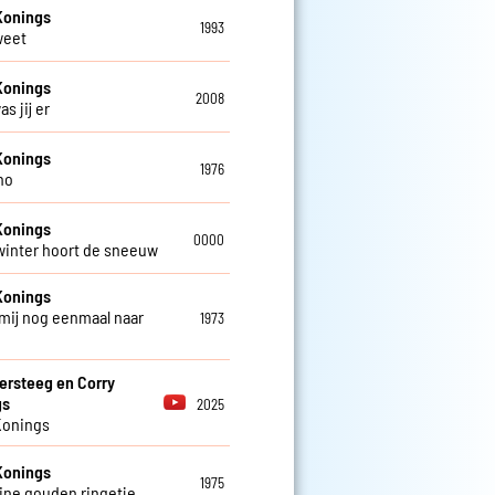
Konings
1993
weet
Konings
2008
as jij er
Konings
1976
no
Konings
0000
 winter hoort de sneeuw
Konings
mij nog eenmaal naar
1973
ersteeg en Corry
gs
2025
Konings
Konings
1975
eine gouden ringetje