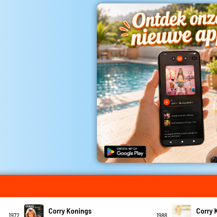
Corry Konings
Corry 
1972
1988