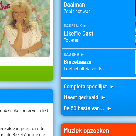
Daalman
Zoals het was
dadelijk
►
LikeMe Cast
Toveren
daarna
►
Biezebaaze
Loetsebollekezoetse
Complete speellijst ►
Meest gedraaid ►
De 50 beste van... ►
ember 1951 geboren in het
riere als zangeres van ‘De
Muziek opzoeken
y en de Rekels’ furore met