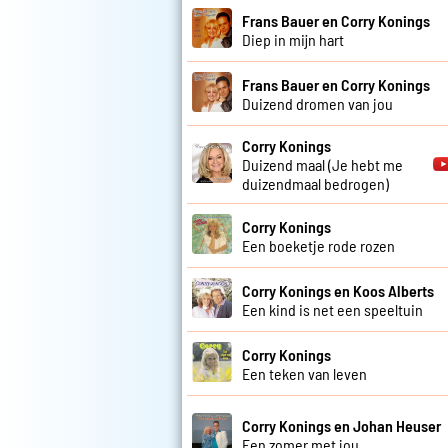
Frans Bauer en Corry Konings
Diep in mijn hart
Frans Bauer en Corry Konings
Duizend dromen van jou
Corry Konings
Duizend maal (Je hebt me
duizendmaal bedrogen)
Corry Konings
Een boeketje rode rozen
Corry Konings en Koos Alberts
Een kind is net een speeltuin
Corry Konings
Een teken van leven
Corry Konings en Johan Heuser
Een zomer met jou