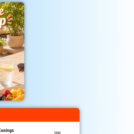
Konings
1996