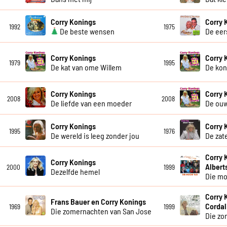
Corry Konings
Corry 
1992
1975
De beste wensen
De eer
Corry Konings
Corry 
1979
1995
De kat van ome Willem
De kon
Corry Konings
Corry 
2008
2008
De liefde van een moeder
De ou
Corry Konings
Corry 
1995
1976
De wereld is leeg zonder jou
De zat
Corry 
Corry Konings
Albert
2000
1999
Dezelfde hemel
Die mo
Corry 
Frans Bauer en Corry Konings
Cordal
1969
1999
Die zomernachten van San Jose
Die zo