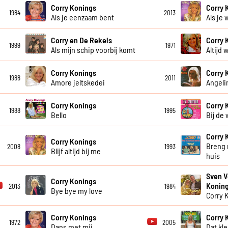
Corry Konings
Corry 
1984
2013
Als je eenzaam bent
Als je 
Corry en De Rekels
Corry 
1999
1971
Als mijn schip voorbij komt
Altijd w
Corry Konings
Corry 
1988
2011
Amore jeltskedei
Angeli
Corry Konings
Corry 
1988
1995
Bello
Bij de
Corry 
Corry Konings
Breng 
2008
1993
Blijf altijd bij me
huis
Sven V
Corry Konings
Konin
2013
1984
Bye bye my love
Corry 
Corry Konings
Corry 
1972
2005
Dans met mij
Dat kl