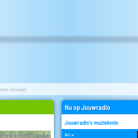
 meer eenzaam
Nu op Jouwradio
Jouwradio's muziekmix
nu
►