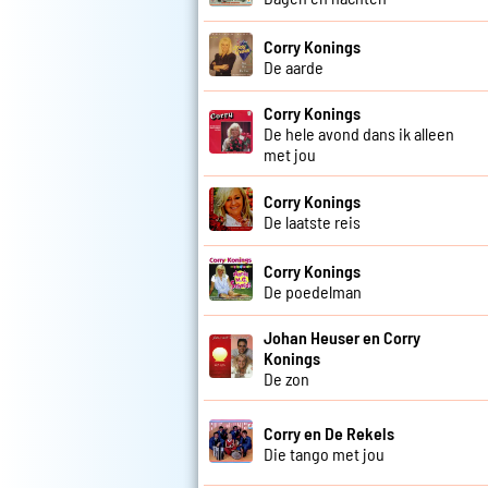
Corry Konings
De aarde
Corry Konings
De hele avond dans ik alleen
met jou
Corry Konings
De laatste reis
Corry Konings
De poedelman
Johan Heuser en Corry
Konings
De zon
Corry en De Rekels
Die tango met jou