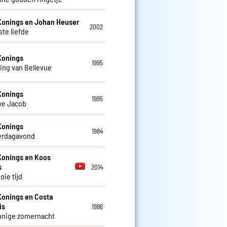
Konings en Johan Heuser
2002
ste liefde
Konings
1995
ing van Bellevue
Konings
1995
we Jacob
Konings
1984
erdagavond
Konings en Koos
s
2014
oie tijd
Konings en Costa
is
1986
nnige zomernacht