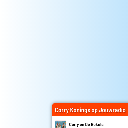
Corry Konings op Jouwradio
Corry en De Rekels