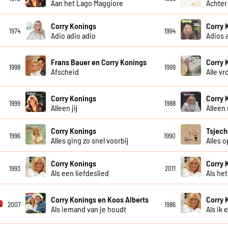
Aan het Lago Maggiore
Achter
Corry Konings
Corry 
1974
1994
Adio adio adio
Adios 
Frans Bauer en Corry Konings
Corry 
1998
1999
Afscheid
Alle v
Corry Konings
Corry 
1999
1988
Alleen jij
Alleen
Corry Konings
Tsjech
1996
1990
Alles ging zo snel voorbij
Alles 
Corry Konings
Corry 
1993
2011
Als een liefdeslied
Als he
Corry Konings en Koos Alberts
Corry 
2007
1986
Als iemand van je houdt
Als ik