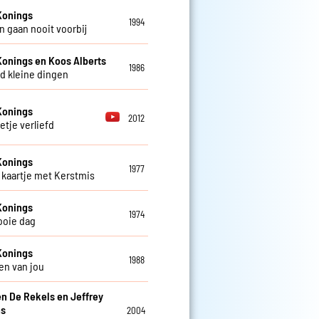
Konings
1994
 gaan nooit voorbij
Konings en Koos Alberts
1986
d kleine dingen
Konings
2012
etje verliefd
Konings
1977
kaartje met Kerstmis
Konings
1974
ooie dag
Konings
1988
en van jou
en De Rekels en Jeffrey
ns
2004