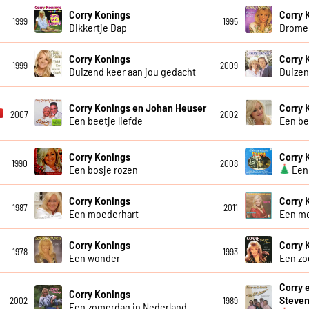
Corry Konings
Corry 
1999
1995
Dikkertje Dap
Dromen
Corry Konings
Corry 
1999
2009
Duizend keer aan jou gedacht
Duizen
Corry Konings en Johan Heuser
Corry 
2007
2002
Een beetje liefde
Een be
Corry Konings
Corry 
1990
2008
Een bosje rozen
Een 
Corry Konings
Corry 
1987
2011
Een moederhart
Een m
Corry Konings
Corry 
1978
1993
Een wonder
Een zo
Corry 
Corry Konings
Steve
2002
1989
Een zomerdag in Nederland