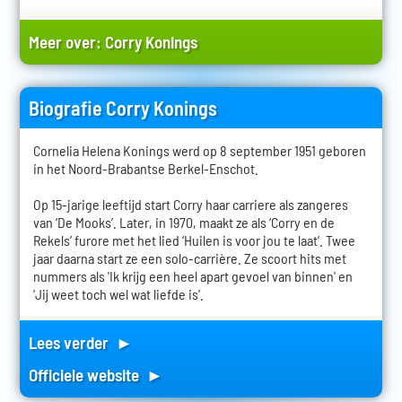
Meer over:
Corry Konings
Biografie Corry Konings
Cornelia Helena Konings werd op 8 september 1951 geboren
in het Noord-Brabantse Berkel-Enschot.
Op 15-jarige leeftijd start Corry haar carriere als zangeres
van ‘De Mooks’. Later, in 1970, maakt ze als ‘Corry en de
Rekels’ furore met het lied ‘Huilen is voor jou te laat’. Twee
jaar daarna start ze een solo-carrière. Ze scoort hits met
nummers als 'Ik krijg een heel apart gevoel van binnen' en
'Jij weet toch wel wat liefde is'.
Lees verder ►
Officiele website ►