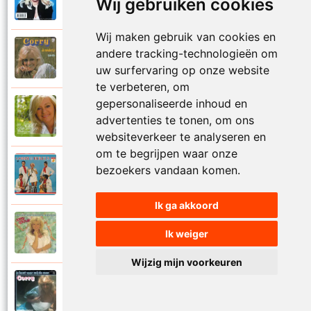
Wij gebruiken cookies
1999
Je kan je leven nooit meer overdoen
Wij maken gebruik van cookies en
Corry Konings
andere tracking-technologieën om
1977
Je moedertje
uw surfervaring op onze website
te verbeteren, om
gepersonaliseerde inhoud en
Corry Konings
2007
advertenties te tonen, om ons
Jij
websiteverkeer te analyseren en
om te begrijpen waar onze
Corry en De Rekels
bezoekers vandaan komen.
1971
Jij bent een zeeman
Ik ga akkoord
Corry Konings
Ik weiger
1990
Jij bent mijn alles
Wijzig mijn voorkeuren
Corry Konings
1983
Jij bent voor mij de man