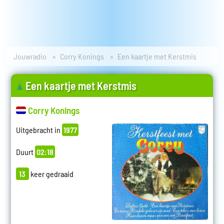
Jouwradio
Corry Konings
Een kaartje met Kerstmis
Een kaartje met Kerstmis
Corry Konings
Uitgebracht in
1977
Duurt
02:18
13
keer gedraaid